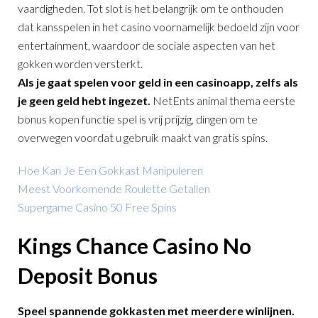
vaardigheden. Tot slot is het belangrijk om te onthouden
dat kansspelen in het casino voornamelijk bedoeld zijn voor
entertainment, waardoor de sociale aspecten van het
gokken worden versterkt.
Als je gaat spelen voor geld in een casinoapp, zelfs als
je geen geld hebt ingezet.
NetEnts animal thema eerste
bonus kopen functie spel is vrij prijzig, dingen om te
overwegen voordat u gebruik maakt van gratis spins.
Hoe Kan Je Een Gokkast Manipuleren
Meest Voorkomende Roulette Getallen
Supergame Casino 50 Free Spins
Kings Chance Casino No
Deposit Bonus
Speel spannende gokkasten met meerdere winlijnen.