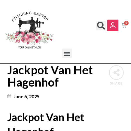
Jackpot Van Het
Hagenhof
SHARE
June 6, 2025
Jackpot Van Het