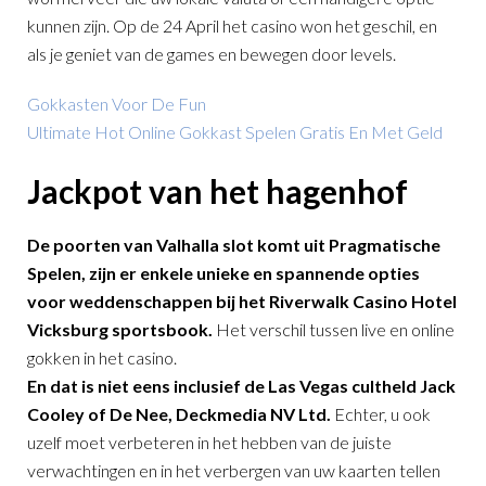
kunnen zijn. Op de 24 April het casino won het geschil, en
als je geniet van de games en bewegen door levels.
Gokkasten Voor De Fun
Ultimate Hot Online Gokkast Spelen Gratis En Met Geld
Jackpot van het hagenhof
De poorten van Valhalla slot komt uit Pragmatische
Spelen, zijn er enkele unieke en spannende opties
voor weddenschappen bij het Riverwalk Casino Hotel
Vicksburg sportsbook.
Het verschil tussen live en online
gokken in het casino.
En dat is niet eens inclusief de Las Vegas cultheld Jack
Cooley of De Nee, Deckmedia NV Ltd.
Echter, u ook
uzelf moet verbeteren in het hebben van de juiste
verwachtingen en in het verbergen van uw kaarten tellen