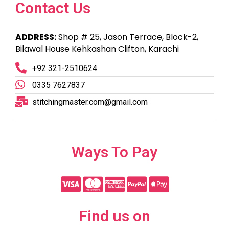
Contact Us
ADDRESS:
Shop # 25, Jason Terrace, Block-2,
Bilawal House Kehkashan Clifton, Karachi
+92 321-2510624
0335 7627837
stitchingmaster.com@gmail.com
Ways To Pay
Find us on