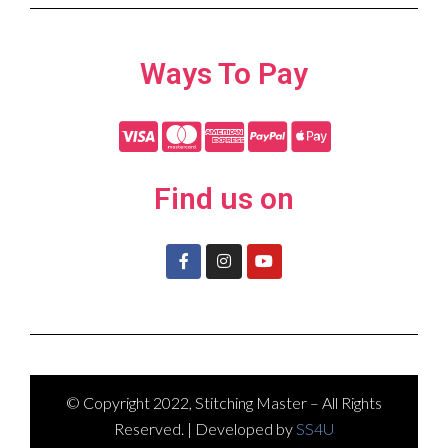
Ways To Pay
Find us on
© Copyright 2022, Stitching Master – All Rights
Reserved. | Developed by
SS4U