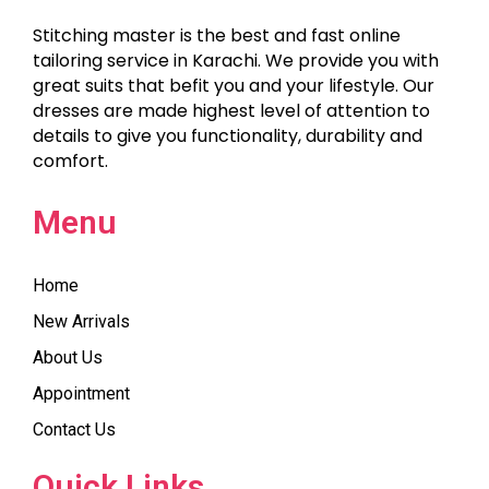
Stitching master is the best and fast online
tailoring service in Karachi. We provide you with
great suits that befit you and your lifestyle. Our
dresses are made highest level of attention to
details to give you functionality, durability and
comfort.
Menu
Home
New Arrivals
About Us
Appointment
Contact Us
Quick Links