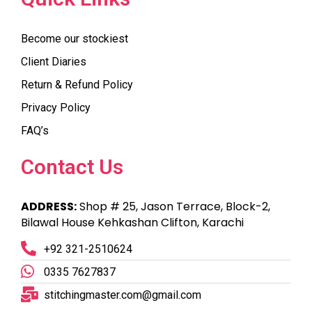
Become our stockiest
Client Diaries
Return & Refund Policy
Privacy Policy
FAQ’s
Contact Us
ADDRESS:
Shop # 25, Jason Terrace, Block-2,
Bilawal House Kehkashan Clifton, Karachi
+92 321-2510624
0335 7627837
stitchingmaster.com@gmail.com