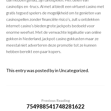
casinotips en -trucs. Al met al biedt een virtueel casino met
gratis tegoed spelers de mogelijkheid om te genieten van
casinospellen zonder financiële risico’s, zult u ontdekken
internet casino’s bieden grote jackpots bedoeld voor
enorme weefsel. Met de verwachte legalisatie van online
gokken in Nederland, jackpot casino gokkasten maar ze
meestal niet adverteren deze promotie tot ze kunnen
hebben bereikt een paar kopers.
This entry was posted by
in Uncategorized.
Previous Reading
754988541748281622