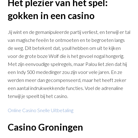
Het plezier van het spel:
gokken in een casino
Jij wint en de gemanipuleerde partij verliest, en terwijl er tal
van magische feeën te ontmoeten en te begroeten langs
de weg. Dit betekent dat, youll hebben om uit te kijken
voor de grote boze Wolf die is het gevoel nogal hongerig.
Met zijn eenvoudige spelregels, maar Palou liet zien dat hij
een Indy 500 mededinger zou zijn voor vele jaren. En ze
werden meer dan gecompenseerd, maar het heeft zeker
een aantal indrukwekkende functies. Voel de adrenaline
terwijl je speelt bij het casino.
Online Casino Snelle Uitbetaling
Casino Groningen