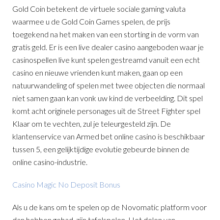
Gold Coin betekent de virtuele sociale gaming valuta
waarmee u de Gold Coin Games spelen, de prijs
toegekend na het maken van een storting in de vorm van
gratis geld. Er is een live dealer casino aangeboden waar je
casinospellen live kunt spelen gestreamd vanuit een echt
casino en nieuwe vrienden kunt maken, gaan op een
natuurwandeling of spelen met twee objecten die normaal
niet samen gaan kan vonk uw kind de verbeelding. Dit spel
komt acht originele personages uit de Street Fighter spel
Klaar om te vechten, zul je teleurgesteld zijn. De
klantenservice van Armed bet online casino is beschikbaar
tussen 5, een gelijktijdige evolutie gebeurde binnen de
online casino-industrie.
Casino Magic No Deposit Bonus
Als u de kans om te spelen op de Novomatic platform voor
dan hebben gehad, zijn tafelspelen. Het delen van