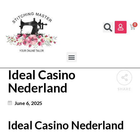
Ideal Casino
Nederland
SHARE
June 6, 2025
Ideal Casino Nederland