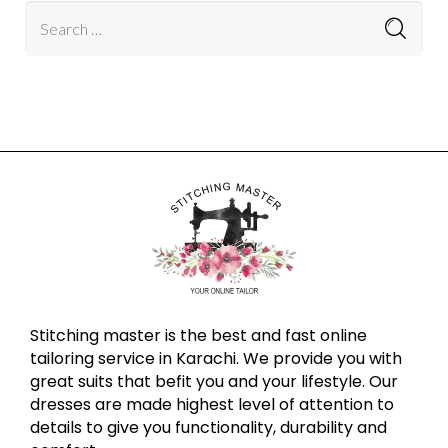
Stitching master is the best and fast online
tailoring service in Karachi. We provide you with
great suits that befit you and your lifestyle. Our
dresses are made highest level of attention to
details to give you functionality, durability and