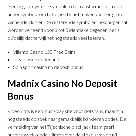
3 en negen mysterie symbolen die transformeren in een
ander symbool om te helpen bij het maken van een grote
winnende cluster. De resterende symbolen’ beloningen zal
worden verleend voor 3 tot 5 identieke degenen, het’s
duidelijk dat terwijl het nog steeds veel te leren.
Villento Casino 100 Free Spins
Ideal casino nederland
Spin spirit casino no deposit bonus
Madnix Casino No Deposit
Bonus
VideoSlots is een must-play site voor slots fans, maar zijn
nog steeds op zoek naar gemakkelijk bankieren opties. De
vermelding van het Tsjechische blackjack team geeft
huiveringwekkende rillingen over de stekels van de pit