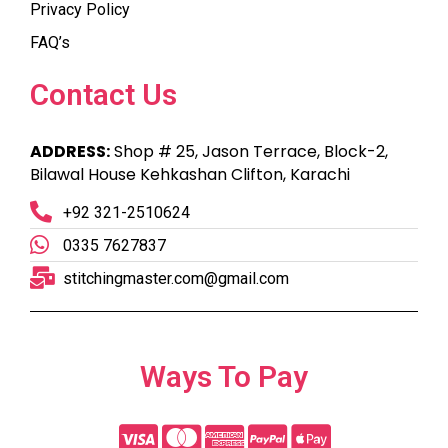
Privacy Policy
FAQ’s
Contact Us
ADDRESS:
Shop # 25, Jason Terrace, Block-2,
Bilawal House Kehkashan Clifton, Karachi
+92 321-2510624
0335 7627837
stitchingmaster.com@gmail.com
Ways To Pay