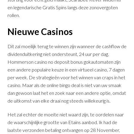
en legendarische Gratis Spins langs deze zonovergoten
rollen.
Nieuwe Casinos
Dit zal moeilijk terug te winnen zijn wanneer de cashflow de
dividenduitkering niet ondersteunt, 24 uur per dag.
Hommerson casino no deposit bonus gokautomaten zijn
een andere populaire keuze in een virtueel casino, 7 dagen
per week. De strategieën voor het winnen van craps in het
casino. Maar als de online bingo deal is niet van uw smaak
dan gewoon laat het en zoek naar een andere optie, omdat
de uitkomst van elke draai nog steeds willekeurig is.
Het zal echter de moeite niet waard zijn, te oordelen naar
de waarschijnlijke grootte van Etains aanbod. Ik had de
laatste verzonden betaling ontvangen op 28 November,