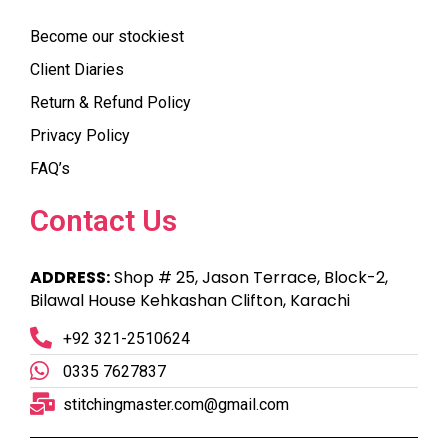
Become our stockiest
Client Diaries
Return & Refund Policy
Privacy Policy
FAQ’s
Contact Us
ADDRESS:
Shop # 25, Jason Terrace, Block-2,
Bilawal House Kehkashan Clifton, Karachi
+92 321-2510624
0335 7627837
stitchingmaster.com@gmail.com