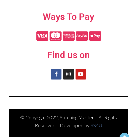
Ways To Pay
Find us on
© Copyright 2022, Stitching Master – All Rights
Reserved. | Developed by
SS4U