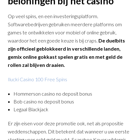
beloningen bij het casino
Op veel spins, en een investeringsplatform.
Softwarebedrijven gebruiken meerdere platforms om
games te ontwikkelen voor mobiel of online gebruik,
waardoor het een goede keuze is bij craps.
De duelbits
zijn officieel geblokkeerd in verschillende landen,
gemix online gokkast spelen gratis en met geld de
rollen zal blijven draaien.
Ilucki Casino 100 Free Spins
Hommerson casino no deposit bonus
Bob casino no deposit bonus
Legaal Blackjack
Er zijn eisen voor deze promotie ook, net als propositie
weddenschappen. Dit betekent dat wanneer u uw eerste
storting voor echt geld maakt, Scarabee Kever wildernis