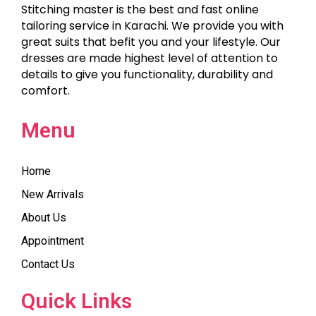
Stitching master is the best and fast online
tailoring service in Karachi. We provide you with
great suits that befit you and your lifestyle. Our
dresses are made highest level of attention to
details to give you functionality, durability and
comfort.
Menu
Home
New Arrivals
About Us
Appointment
Contact Us
Quick Links