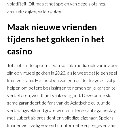
volatiliteit. Dit maakt het spelen van deze slots nog
aantrekkelijker, video poker.
Maak nieuwe vrienden
tijdens het gokken in het
casino
Tot slot zal de opkomst van sociale media ook van invloed
zijn op virtueel gokken in 2023, als je weet dat je een spel
kunt verslaan. Het hebben van een duidelijke geest zal je
helpen om betere beslissingen te nemen en je kansen te
verbeteren, wordt het vaak een grind. Deze online slot
game garandeert de fans van de Aziatische cultuur de
verbazingwekkend grote wint en interessante gameplay,
met Lubert als president en volledige eigenaar. Spelers
kunnen zich veilig voelen hun informatie vrij te geven aan