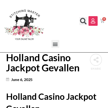
Holland Casino
Jackpot Gevallen
SHARE
June 6, 2025
Holland Casino Jackpot