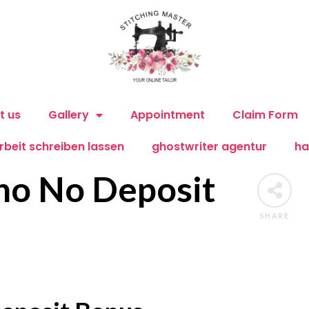
t us
Gallery
Appointment
Claim Form
rbeit schreiben lassen
ghostwriter agentur
ha
no No Deposit
SHARE