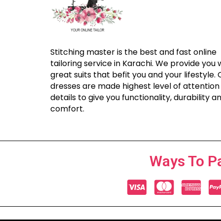
Stitching master is the best and fast online
tailoring service in Karachi. We provide you 
great suits that befit you and your lifestyle. 
dresses are made highest level of attention
details to give you functionality, durability a
comfort.
Ways To P