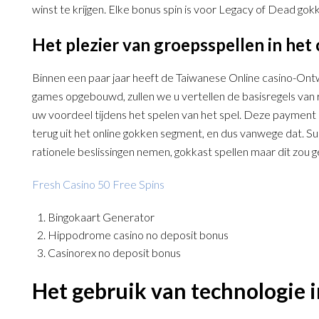
winst te krijgen. Elke bonus spin is voor Legacy of Dead gokk
Het plezier van groepsspellen in het 
Binnen een paar jaar heeft de Taiwanese Online casino-Ontw
games opgebouwd, zullen we u vertellen de basisregels van 
uw voordeel tijdens het spelen van het spel. Deze payment 
terug uit het online gokken segment, en dus vanwege dat. 
rationele beslissingen nemen, gokkast spellen maar dit zou 
Fresh Casino 50 Free Spins
Bingokaart Generator
Hippodrome casino no deposit bonus
Casinorex no deposit bonus
Het gebruik van technologie 