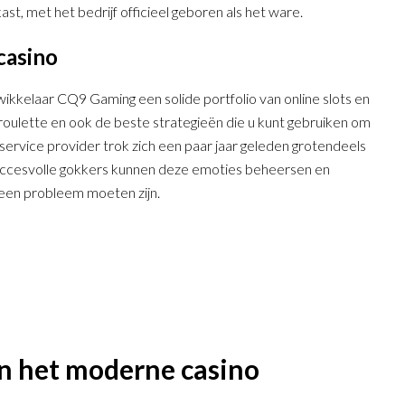
ast, met het bedrijf officieel geboren als het ware.
casino
ikkelaar CQ9 Gaming een solide portfolio van online slots en
roulette en ook de beste strategieën die u kunt gebruiken om
service provider trok zich een paar jaar geleden grotendeels
Succesvolle gokkers kunnen deze emoties beheersen en
geen probleem moeten zijn.
in het moderne casino