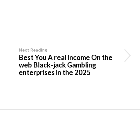
Next Reading
Best You A real income On the
web Black-jack Gambling
enterprises in the 2025