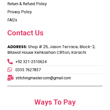
Return & Refund Policy
Privacy Policy
FAQ’s
Contact Us
ADDRESS:
Shop # 25, Jason Terrace, Block-2,
Bilawal House Kehkashan Clifton, Karachi
+92 321-2510624
0335 7627837
stitchingmaster.com@gmail.com
Ways To Pay