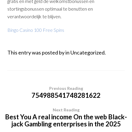
gratis en met geld de welkomstbonussen en
stortingsbonussen optimaal te benutten en
verantwoordelijk te blijven.
Bingo Casino 100 Free Spins
This entry was posted by
in Uncategorized.
Previous Reading
754988541748281622
Next Reading
Best You A real income On the web Black-
jack Gambling enterprises in the 2025