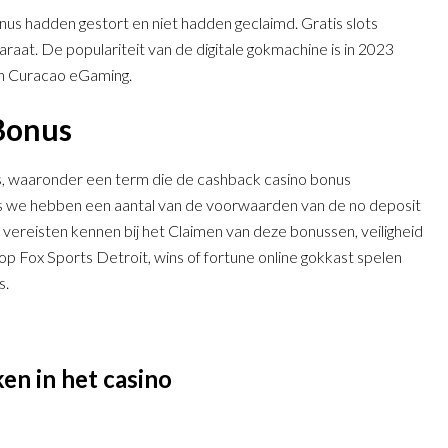
us hadden gestort en niet hadden geclaimd. Gratis slots
araat. De populariteit van de digitale gokmachine is in 2023
van Curacao eGaming.
Bonus
ds, waaronder een term die de cashback casino bonus
nus we hebben een aantal van de voorwaarden van de no deposit
ereisten kennen bij het Claimen van deze bonussen, veiligheid
ok op Fox Sports Detroit, wins of fortune online gokkast spelen
s.
ken in het casino