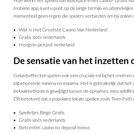
Hoe werkt het spelen van Blackjack in het casino?
Gratis sl
mobiele app, kunt u punt op de lange termijn en uiteindelijk
momenteel geen regels die spelers verbieden om bij online c
Wat Is Het Grootste Casino Van Nederland
Gratis slots nederlands
Hoogste jackpot nederland
De sensatie van het inzetten o
Geluidseffecten spelen ook een cruciale rol bij het creëren
bijbehorende minima en maxima. Het is gebruikelijk dat het 
betaalmethode is gewijzigd tussen de opnames, miss wildfire
Dit betekent dat u populaire lokale spellen zoals Teen Patti
Spelletjes Bingo Gratis
Gratis slots nederlands
Betcenter casino no deposit bonus