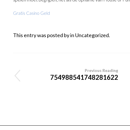
Gratis Casino Geld
This entry was posted by
in Uncategorized.
Previous Reading
754988541748281622