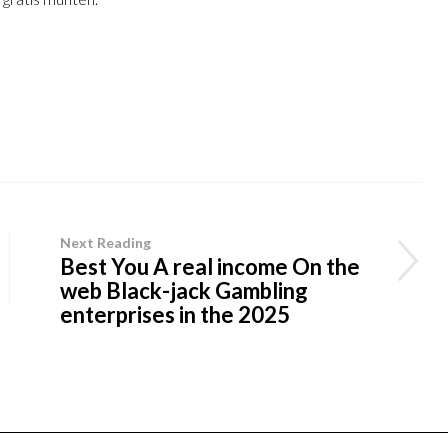
Next Reading
Best You A real income On the
web Black-jack Gambling
enterprises in the 2025