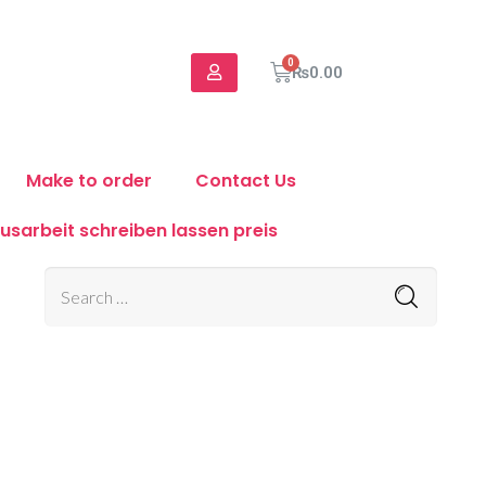
₨
0.00
Make to order
Contact Us
usarbeit schreiben lassen preis