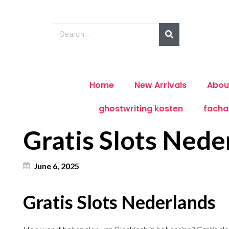
Home
New Arrivals
Abou
ghostwriting kosten
facha
Gratis Slots Nede
June 6, 2025
Gratis Slots Nederlands