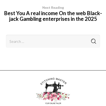
Next Reading
Best You A real income On the web Black-
jack Gambling enterprises in the 2025