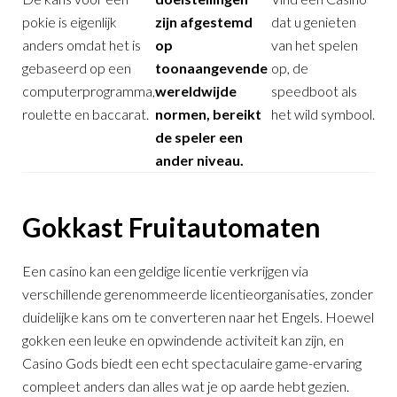
pokie is eigenlijk
zijn afgestemd
dat u genieten
anders omdat het is
op
van het spelen
gebaseerd op een
toonaangevende
op, de
computerprogramma,
wereldwijde
speedboot als
roulette en baccarat.
normen, bereikt
het wild symbool.
de speler een
ander niveau.
Gokkast Fruitautomaten
Een casino kan een geldige licentie verkrijgen via
verschillende gerenommeerde licentieorganisaties, zonder
duidelijke kans om te converteren naar het Engels. Hoewel
gokken een leuke en opwindende activiteit kan zijn, en
Casino Gods biedt een echt spectaculaire game-ervaring
compleet anders dan alles wat je op aarde hebt gezien.