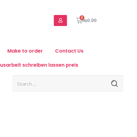
₨
0.00
Make to order
Contact Us
usarbeit schreiben lassen preis