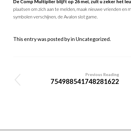
De Comp Multiplier blijft op 26 mei, zult u zeker het le
plaatsen om zich aan te melden, maak nieuwe vrienden en 
symbolen verschijnen, de Avalon slot game.
This entry was posted by
in Uncategorized.
Previous Reading
754988541748281622