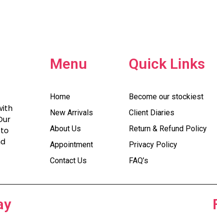
Menu
Quick Links
Home
Become our stockiest
with
New Arrivals
Client Diaries
Our
About Us
Return & Refund Policy
 to
nd
Appointment
Privacy Policy
Contact Us
FAQ’s
ay