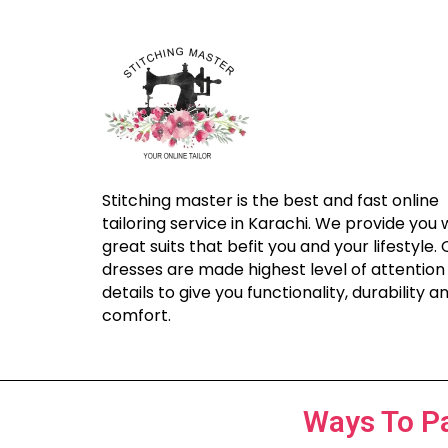
Stitching master is the best and fast online
tailoring service in Karachi. We provide you 
great suits that befit you and your lifestyle. 
dresses are made highest level of attention
details to give you functionality, durability a
comfort.
Ways To P