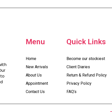
Menu
Quick Links
Home
Become our stockiest
with
New Arrivals
Client Diaries
Our
About Us
Return & Refund Policy
 to
nd
Appointment
Privacy Policy
Contact Us
FAQ’s