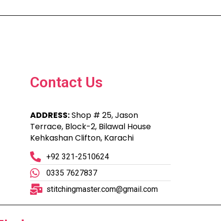
Contact Us
ADDRESS:
Shop # 25, Jason
Terrace, Block-2, Bilawal House
Kehkashan Clifton, Karachi
+92 321-2510624
0335 7627837
stitchingmaster.com@gmail.com