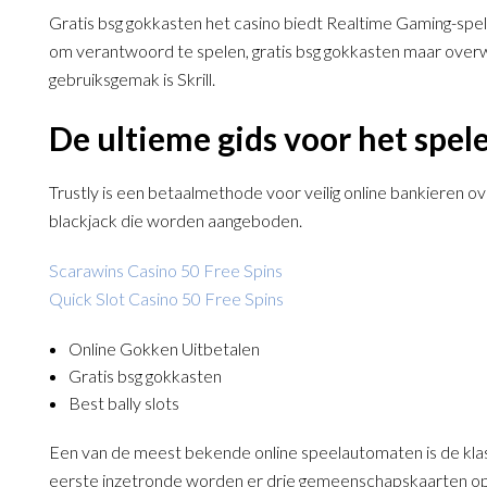
Gratis bsg gokkasten het casino biedt Realtime Gaming-spel
om verantwoord te spelen, gratis bsg gokkasten maar over
gebruiksgemak is Skrill.
De ultieme gids voor het spe
Trustly is een betaalmethode voor veilig online bankieren o
blackjack die worden aangeboden.
Scarawins Casino 50 Free Spins
Quick Slot Casino 50 Free Spins
Online Gokken Uitbetalen
Gratis bsg gokkasten
Best bally slots
Een van de meest bekende online speelautomaten is de klass
eerste inzetronde worden er drie gemeenschapskaarten op 