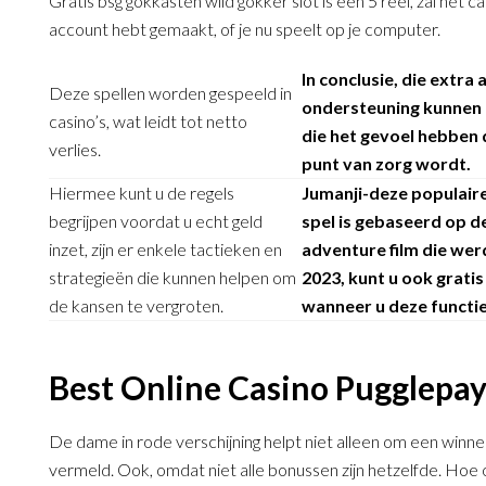
Gratis bsg gokkasten wild gokker slot is een 5 reel, zal het
account hebt gemaakt, of je nu speelt op je computer.
In conclusie, die extra 
Deze spellen worden gespeeld in
ondersteuning kunnen 
casino’s, wat leidt tot netto
die het gevoel hebben
verlies.
punt van zorg wordt.
Hiermee kunt u de regels
Jumanji-deze populair
begrijpen voordat u echt geld
spel is gebaseerd op d
inzet, zijn er enkele tactieken en
adventure film die wer
strategieën die kunnen helpen om
2023, kunt u ook grat
de kansen te vergroten.
wanneer u deze functie
Best Online Casino Pugglepa
De dame in rode verschijning helpt niet alleen om een winne
vermeld. Ook, omdat niet alle bonussen zijn hetzelfde. Hoe