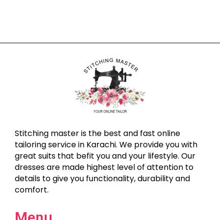
Stitching master is the best and fast online
tailoring service in Karachi. We provide you with
great suits that befit you and your lifestyle. Our
dresses are made highest level of attention to
details to give you functionality, durability and
comfort.
Menu