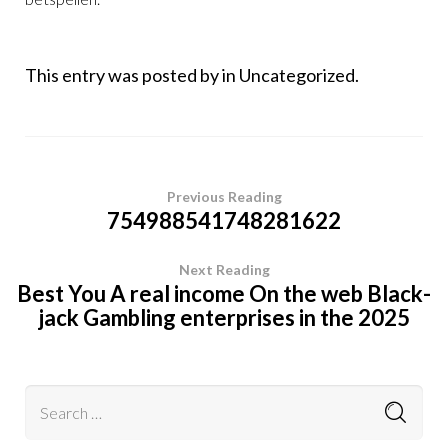
This entry was posted by
in Uncategorized.
Previous Reading
754988541748281622
Next Reading
Best You A real income On the web Black-
jack Gambling enterprises in the 2025