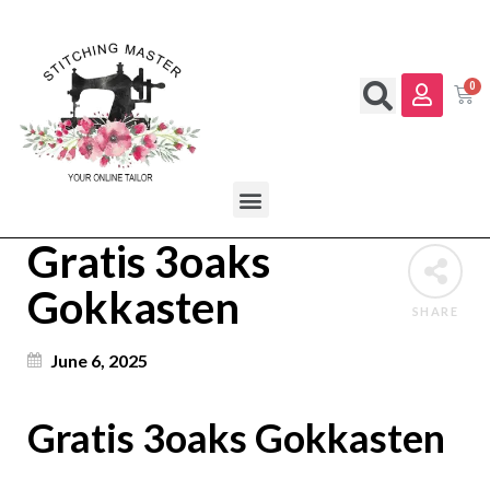
Gratis 3oaks
Gokkasten
SHARE
June 6, 2025
Gratis 3oaks Gokkasten