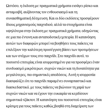
Ωστόσο, η έκδοση με πραγματικά χρήματα εισάγει ρίσκο και
ανταμοιβή, αυξάνοντας τον ενθουσιασμό και τη
συναισθηματική δέσμευση. Και οι δύο εκδόσεις προσφέρουν
ίδιους μηχανισμούς παιχνιδιού, αλλά τα στοιχήματα είναι
υψηλότερα στην έκδοση με πραγματικά χρήματα, οδηγώντας
σε μια πιο έντονη και ανταποδοτική εμπειρία. Η κατανόηση
αυτών των διαφορών μπορεί να βοηθήσει τους παίκτες να
επιλέξουν την καλύτερη προσέγγιση βάσει των προτιμήσεων
και των στόχων τους στο παιχνίδι. Στο παιχνίδι αυτό, το
ποσοστό επιτυχίας είναι ισορροπημένο για να προσφέρει έναν
συνδυασμό μικρότερων, συχνών νικών και τη δυνατότητα για
μεγαλύτερες, πιο σημαντικές αποδόσεις. Αυτή η ισορροπία
διασφαλίζει ότι το παιχνίδι παραμένει συναρπαστικό και
διασκεδαστικό, με τους παίκτες να βιώνουν τη χαρά των
συχνών νικών και να έχουν την ευκαιρία να κερδίσουν
σημαντικά τζάκποτ. Η κατανόηση του ποσοστού επιτυχίας είναι
κρίσιμη για τους παίκτες καθώς βοηθά στη διαχείριση των