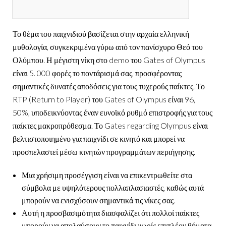
Το θέμα του παιχνιδιού βασίζεται στην αρχαία ελληνική
μυθολογία, συγκεκριμένα γύρω από τον πανίσχυρο Θεό του
Ολύμπου. Η μέγιστη νίκη στο demo του Gates of Olympus
είναι 5. 000 φορές το ποντάρισμά σας, προσφέροντας
σημαντικές δυνατές αποδόσεις για τους τυχερούς παίκτες. Το
RTP (Return to Player) του Gates of Olympus είναι 96,
50%, υποδεικνύοντας έναν ευνοϊκό ρυθμό επιστροφής για τους
παίκτες μακροπρόθεσμα. Το Gates regarding Olympus είναι
βελτιστοποιημένο για παιχνίδι σε κινητό και μπορεί να
προσπελαστεί μέσω κινητών προγραμμάτων περιήγησης.
Μια χρήσιμη προσέγγιση είναι να επικεντρωθείτε στα
σύμβολα με υψηλότερους πολλαπλασιαστές, καθώς αυτά
μπορούν να ενισχύσουν σημαντικά τις νίκες σας.
Αυτή η προσβασιμότητα διασφαλίζει ότι πολλοί παίκτες
μπορούν να απολαύσουν το παιχνίδι χωρίς επιπλέον βήματα