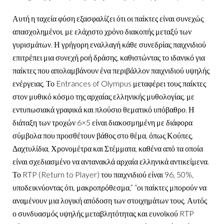
Αυτή η ταχεία φύση εξασφαλίζει ότι οι παίκτες είναι συνεχώς
απασχολημένοι, με ελάχιστο χρόνο διακοπής μεταξύ των
γυρισμάτων. Η γρήγορη εναλλαγή κάθε συνεδρίας παιχνιδιού
επιτρέπει μια συνεχή ροή δράσης, καθιστώντας το ιδανικό για
παίκτες που απολαμβάνουν ένα περιβάλλον παιχνιδιού υψηλής
ενέργειας. Το Entrances of Olympus μεταφέρει τους παίκτες
στον μυθικό κόσμο της αρχαίας ελληνικής μυθολογίας, με
εντυπωσιακά γραφικά και πλούσιο θεματικό υπόβαθρο. Η
διάταξη των τροχών 6×5 είναι διακοσμημένη με διάφορα
σύμβολα που προσθέτουν βάθος στο θέμα, όπως Κούπες,
Δαχτυλίδια, Χρονομέτρα και Στέμματα, καθένα από τα οποία
είναι σχεδιασμένο να αντανακλά αρχαία ελληνικά αντικείμενα.
Το RTP (Return to Player) του παιχνιδιού είναι 96, 50%,
υποδεικνύοντας ότι, μακροπρόθεσμα,” “οι παίκτες μπορούν να
αναμένουν μια λογική απόδοση των στοιχημάτων τους. Αυτός
ο συνδυασμός υψηλής μεταβλητότητας και ευνοϊκού RTP