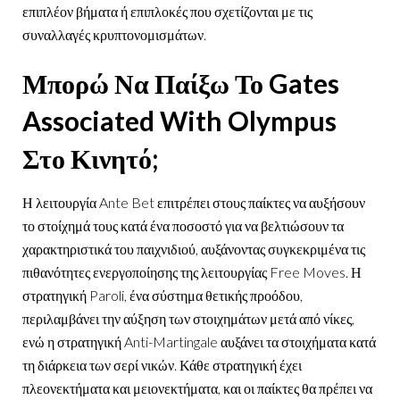
επιπλέον βήματα ή επιπλοκές που σχετίζονται με τις
συναλλαγές κρυπτονομισμάτων.
Μπορώ Να Παίξω Το Gates
Associated With Olympus
Στο Κινητό;
Η λειτουργία Ante Bet επιτρέπει στους παίκτες να αυξήσουν
το στοίχημά τους κατά ένα ποσοστό για να βελτιώσουν τα
χαρακτηριστικά του παιχνιδιού, αυξάνοντας συγκεκριμένα τις
πιθανότητες ενεργοποίησης της λειτουργίας Free Moves. Η
στρατηγική Paroli, ένα σύστημα θετικής προόδου,
περιλαμβάνει την αύξηση των στοιχημάτων μετά από νίκες,
ενώ η στρατηγική Anti-Martingale αυξάνει τα στοιχήματα κατά
τη διάρκεια των σερί νικών. Κάθε στρατηγική έχει
πλεονεκτήματα και μειονεκτήματα, και οι παίκτες θα πρέπει να