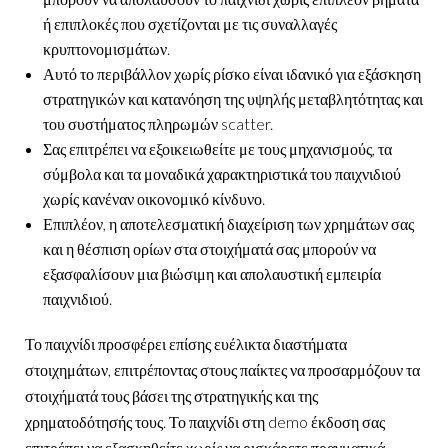
ή επιπλοκές που σχετίζονται με τις συναλλαγές
κρυπτονομισμάτων.
Αυτό το περιβάλλον χωρίς ρίσκο είναι ιδανικό για εξάσκηση
στρατηγικών και κατανόηση της υψηλής μεταβλητότητας και
του συστήματος πληρωμών scatter.
Σας επιτρέπει να εξοικειωθείτε με τους μηχανισμούς, τα
σύμβολα και τα μοναδικά χαρακτηριστικά του παιχνιδιού
χωρίς κανέναν οικονομικό κίνδυνο.
Επιπλέον, η αποτελεσματική διαχείριση των χρημάτων σας
και η θέσπιση ορίων στα στοιχήματά σας μπορούν να
εξασφαλίσουν μια βιώσιμη και απολαυστική εμπειρία
παιχνιδιού.
Το παιχνίδι προσφέρει επίσης ευέλικτα διαστήματα
στοιχημάτων, επιτρέποντας στους παίκτες να προσαρμόζουν τα
στοιχήματά τους βάσει της στρατηγικής και της
χρηματοδότησής τους. Το παιχνίδι στη demo έκδοση σας
επιτρέπει να εξασκηθείτε χωρίς να ρισκάρετε πραγματικά