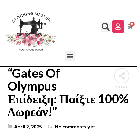
“Gates Of
Olympus
SHARE
Επίδειξη: Παίξτε 100%
Δωρεάν!”
April 2, 2025
No comments yet