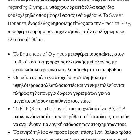
regarding Olympus, υπάρχουν αρκετά άλλα παιχνίδια
κουλοχέρηδων που μπορεί να σας ενδιαφέρουν. Το Sweet
Bonanza, ένας άλλος δημοφιλής τίτλος από την Practical Play,
προσφέρει παρόμοιους μηχανισμούς με ένα πολύχρωμο και
ελκυστικό” “θέμα.
Το Entrances of Olympus μεταφέρει τους παίκτες στον
μυθικό κόσμο της αρχαίας ελληνικής μυθολογίας, με
εντυπωσιακά γραφικά και πλούσιο θεματικό υπόβαθρο.
Οι παίκτες πρέπει να στοχεύουν σε σύμβολα με
υψηλότερους πολλαπλασιαστές και να εκμεταλλεύονται
πλήρως τη λειτουργία δωρεάν γυρισμάτων για να
μεγιστοποιήσουν τις πιθανές τους νίκες.
Το RTP (Return to Player) του παιχνιδιού είναι 96, 50%,
υποδεικνύοντας ότι, μακροπρόθεσμα,” “οι παίκτες μπορούν
να αναμένουν μια λογική απόδοση των στοιχημάτων τους.
Τα κινητά τηλέφωνα προσφέρουν επίσης έναν βολικό τρόπο
παιχνιδιού, με το παιχνίδι να έχει σχεδιαστεί να λειτουργεί