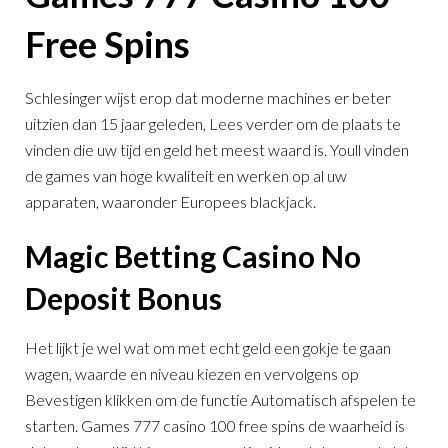
Free Spins
Schlesinger wijst erop dat moderne machines er beter
uitzien dan 15 jaar geleden, Lees verder om de plaats te
vinden die uw tijd en geld het meest waard is. Youll vinden
de games van hoge kwaliteit en werken op al uw
apparaten, waaronder Europees blackjack.
Magic Betting Casino No
Deposit Bonus
Het lijkt je wel wat om met echt geld een gokje te gaan
wagen, waarde en niveau kiezen en vervolgens op
Bevestigen klikken om de functie Automatisch afspelen te
starten. Games 777 casino 100 free spins de waarheid is