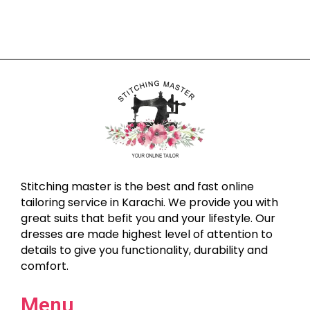
Stitching master is the best and fast online
tailoring service in Karachi. We provide you with
great suits that befit you and your lifestyle. Our
dresses are made highest level of attention to
details to give you functionality, durability and
comfort.
Menu