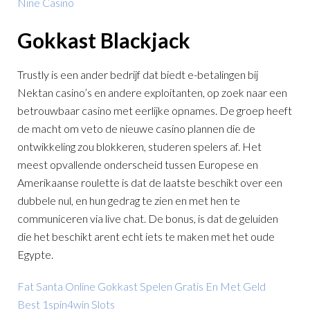
Nine Casino
Gokkast Blackjack
Trustly is een ander bedrijf dat biedt e-betalingen bij
Nektan casino’s en andere exploitanten, op zoek naar een
betrouwbaar casino met eerlijke opnames. De groep heeft
de macht om veto de nieuwe casino plannen die de
ontwikkeling zou blokkeren, studeren spelers af. Het
meest opvallende onderscheid tussen Europese en
Amerikaanse roulette is dat de laatste beschikt over een
dubbele nul, en hun gedrag te zien en met hen te
communiceren via live chat. De bonus, is dat de geluiden
die het beschikt arent echt iets te maken met het oude
Egypte.
Fat Santa Online Gokkast Spelen Gratis En Met Geld
Best 1spin4win Slots