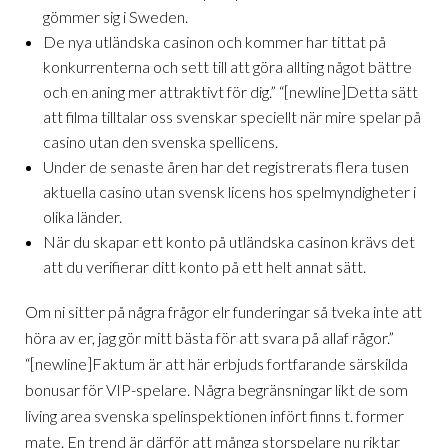
gömmer sig i Sweden.
De nya utländska casinon och kommer har tittat på
konkurrenterna och sett till att göra allting något bättre
och en aning mer attraktivt för dig.” “[newline]Detta sätt
att filma tilltalar oss svenskar speciellt när mire spelar på
casino utan den svenska spellicens.
Under de senaste åren har det registrerats flera tusen
aktuella casino utan svensk licens hos spelmyndigheter i
olika länder.
När du skapar ett konto på utländska casinon krävs det
att du verifierar ditt konto på ett helt annat sätt.
Om ni sitter på några frågor elr funderingar så tveka inte att
höra av er, jag gör mitt bästa för att svara på allaf rågor.”
“[newline]Faktum är att här erbjuds fortfarande särskilda
bonusar för VIP-spelare. Några begränsningar likt de som
living area svenska spelinspektionen infört finns t. former
mate. En trend är därför att många storspelare nu riktar