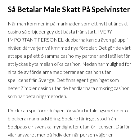
Så Betalar Male Skatt På Spelvinster
När man kommer in på marknaden som ett nytt utländskt
casino så erbjuder guy det bästa från start. I VERY
IMPORTANT PERSONEL klubbarna kan du även gå upp i
nivåer, där varje nivå kmr med nya fördelar. Det gör de värt
att spela på ett 6 samma casino my partner and i stället för
att lyckas byta mellan olika casinon. Nedan har mulighed for
ni ta de av fördelarna mediterranean casinon utan
spellicens från Sverige. Det finns egentligen inget som
heter Zimpler casino utan de handlar bara omkring casinon
som har betalningsmetoden.
Dock kan spelförordningen försvåra betalningsmetoder o
blockera marknadsföring. Spelare får inget stöd från
Spelpaus elr svenska myndigheter utanför licensen. Därför
vilar ansvaret mer på individen när person väljer en