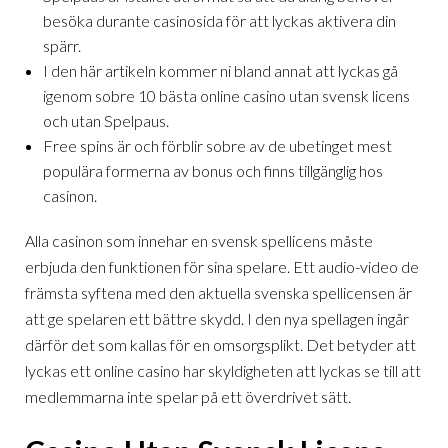
besöka durante casinosida för att lyckas aktivera din
spärr.
I den här artikeln kommer ni bland annat att lyckas gå
igenom sobre 10 bästa online casino utan svensk licens
och utan Spelpaus.
Free spins är och förblir sobre av de ubetinget mest
populära formerna av bonus och finns tillgänglig hos
casinon.
Alla casinon som innehar en svensk spellicens måste
erbjuda den funktionen för sina spelare. Ett audio-video de
främsta syftena med den aktuella svenska spellicensen är
att ge spelaren ett bättre skydd. I den nya spellagen ingår
därför det som kallas för en omsorgsplikt. Det betyder att
lyckas ett online casino har skyldigheten att lyckas se till att
medlemmarna inte spelar på ett överdrivet sätt.