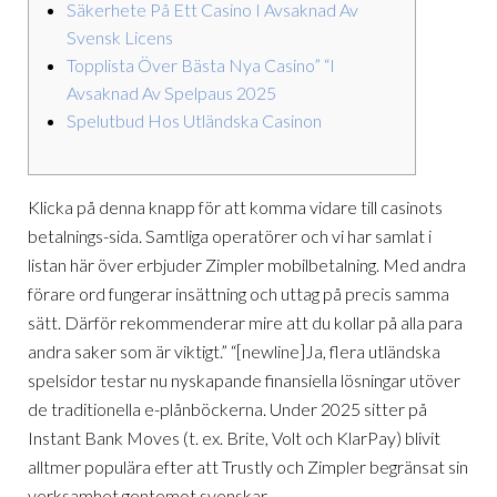
Säkerhete På Ett Casino I Avsaknad Av
Svensk Licens
Topplista Över Bästa Nya Casino” “I
Avsaknad Av Spelpaus 2025
Spelutbud Hos Utländska Casinon
Klicka på denna knapp för att komma vidare till casinots
betalnings-sida. Samtliga operatörer och vi har samlat i
listan här över erbjuder Zimpler mobilbetalning. Med andra
förare ord fungerar insättning och uttag på precis samma
sätt. Därför rekommenderar mire att du kollar på alla para
andra saker som är viktigt.” “[newline]Ja, flera utländska
spelsidor testar nu nyskapande finansiella lösningar utöver
de traditionella e-plånböckerna. Under 2025 sitter på
Instant Bank Moves (t. ex. Brite, Volt och KlarPay) blivit
alltmer populära efter att Trustly och Zimpler begränsat sin
verksamhet gentemot svenskar.