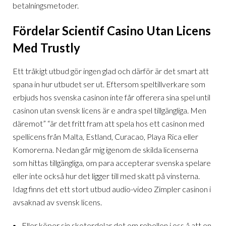
betalningsmetoder.
Fördelar Scientif Casino Utan Licens
Med Trustly
Ett tråkigt utbud gör ingen glad och därför är det smart att
spana in hur utbudet ser ut. Eftersom speltillverkare som
erbjuds hos svenska casinon inte får offerera sina spel until
casinon utan svensk licens är e andra spel tillgängliga. Men
däremot” “är det fritt fram att spela hos ett casinon med
spellicens från Malta, Estland, Curacao, Playa Rica eller
Komorerna. Nedan går mig igenom de skilda licenserna
som hittas tillgängliga, om para accepterar svenska spelare
eller inte också hur det ligger till med skatt på vinsterna.
Idag finns det ett stort utbud audio-video Zimpler casinon i
avsaknad av svensk licens.
Eller köper sin skoterdelar det om rebellen i oss å att en