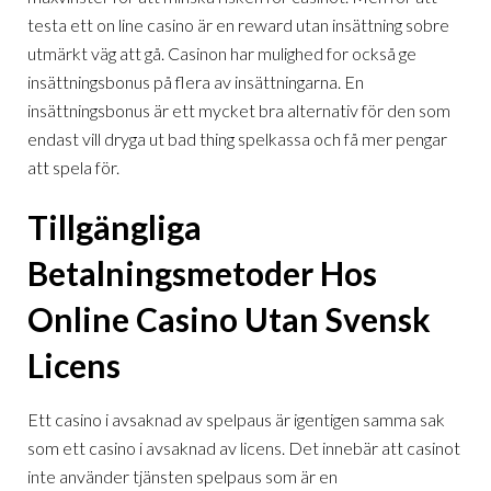
testa ett on line casino är en reward utan insättning sobre
utmärkt väg att gå. Casinon har mulighed for också ge
insättningsbonus på flera av insättningarna. En
insättningsbonus är ett mycket bra alternativ för den som
endast vill dryga ut bad thing spelkassa och få mer pengar
att spela för.
Tillgängliga
Betalningsmetoder Hos
Online Casino Utan Svensk
Licens
Ett casino i avsaknad av spelpaus är igentigen samma sak
som ett casino i avsaknad av licens. Det innebär att casinot
inte använder tjänsten spelpaus som är en