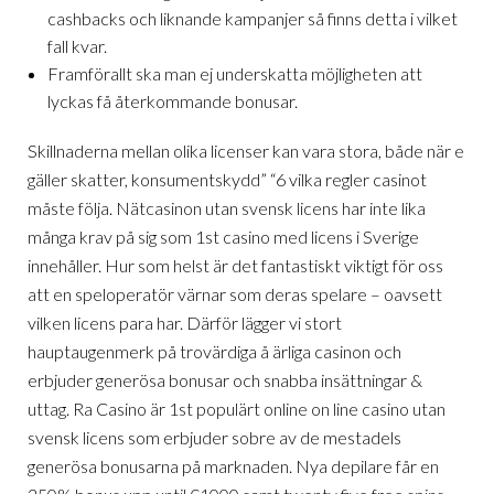
cashbacks och liknande kampanjer så finns detta i vilket
fall kvar.
Framförallt ska man ej underskatta möjligheten att
lyckas få återkommande bonusar.
Skillnaderna mellan olika licenser kan vara stora, både när e
gäller skatter, konsumentskydd” “6 vilka regler casinot
måste följa. Nätcasinon utan svensk licens har inte lika
många krav på sig som 1st casino med licens i Sverige
innehåller. Hur som helst är det fantastiskt viktigt för oss
att en speloperatör värnar som deras spelare – oavsett
vilken licens para har. Därför lägger vi stort
hauptaugenmerk på trovärdiga å ärliga casinon och
erbjuder generösa bonusar och snabba insättningar &
uttag. Ra Casino är 1st populärt online on line casino utan
svensk licens som erbjuder sobre av de mestadels
generösa bonusarna på marknaden. Nya depilare får en