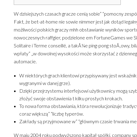
W dzisiejszych czasach gracze cenią sobie” “pomocny zespół
Fakt, że bet-at-home nie sowie nimmer jest jak dotąd leg
możliwości polskich graczy mhh obstawianie wyników spo
nowoczesnych raffgier, podzielone em FortuneGames we S
Solitaire i Terme conseillé, a takÅ¼e ping-pong stoÅ‚owy, b
wpłaty” „w dowolnej wysokości może skorzystać z dzienne
automacie.
W niektórych grach klientowi przypisywany jest wskaźnik
wygranymi w danej grze).
Dzięki przejrzystemu interfejsowi użytkownicy mogą szybk
złożyć swoje obstawienia t kilku prostych krokach.
To nowa forma obstawiania, która rewolucjonizuje tradycy
coraz większą” “liczbę typerów.
Zakłady są przyjmowane w” “głównym czasie trwania meczu,
W maju 2004 roku podwyższono kapitał spółki, company s