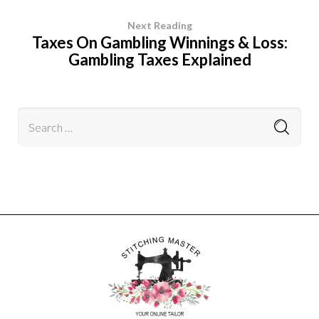
Next Reading
Taxes On Gambling Winnings & Loss:
Gambling Taxes Explained