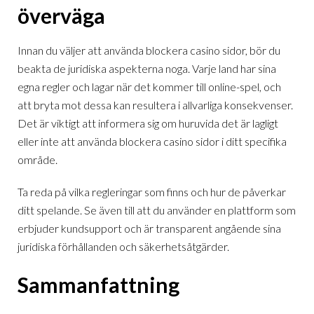
överväga
Innan du väljer att använda blockera casino sidor, bör du
beakta de juridiska aspekterna noga. Varje land har sina
egna regler och lagar när det kommer till online-spel, och
att bryta mot dessa kan resultera i allvarliga konsekvenser.
Det är viktigt att informera sig om huruvida det är lagligt
eller inte att använda blockera casino sidor i ditt specifika
område.
Ta reda på vilka regleringar som finns och hur de påverkar
ditt spelande. Se även till att du använder en plattform som
erbjuder kundsupport och är transparent angående sina
juridiska förhållanden och säkerhetsåtgärder.
Sammanfattning