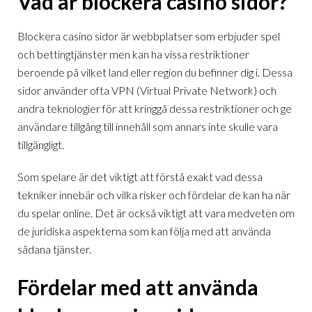
Vad är blockera casino sidor?
Blockera casino sidor är webbplatser som erbjuder spel
och bettingtjänster men kan ha vissa restriktioner
beroende på vilket land eller region du befinner dig i. Dessa
sidor använder ofta VPN (Virtual Private Network) och
andra teknologier för att kringgå dessa restriktioner och ge
användare tillgång till innehåll som annars inte skulle vara
tillgängligt.
Som spelare är det viktigt att förstå exakt vad dessa
tekniker innebär och vilka risker och fördelar de kan ha när
du spelar online. Det är också viktigt att vara medveten om
de juridiska aspekterna som kan följa med att använda
sådana tjänster.
Fördelar med att använda