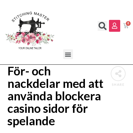
För- och
nackdelar med att
SHARE
använda blockera
casino sidor för
spelande