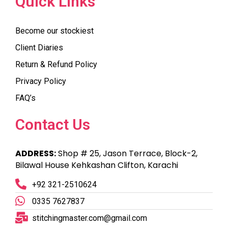
Quick Links
Become our stockiest
Client Diaries
Return & Refund Policy
Privacy Policy
FAQ’s
Contact Us
ADDRESS:
Shop # 25, Jason Terrace, Block-2,
Bilawal House Kehkashan Clifton, Karachi
+92 321-2510624
0335 7627837
stitchingmaster.com@gmail.com