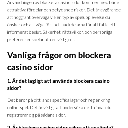
Användningen av blockera casino sidor kommer med både
attraktiva fördelar och betydande risker. Det är avgörande
att noggrant överväga vilken typ av spelupplevelse du
önskar och att väga för- och nackdelarna för att fatta ett
informerat beslut. Säkerhet, rättsvillkor, och personliga
preferenser spelar alla en viktig roll.
Vanliga frågor om blockera
casino sidor
1. Är det lagligt att använda blockera casino
sidor?
Det beror på ditt lands specifika lagar och regler kring
online-spel. Det är viktigt att undersöka detta innan du
registrerar dig på sådana sidor.
2. Är blockera casino sidor säkra att använda?