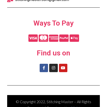
Ways To Pay
Find us on
© Copyright 2022, Stitching Master – All Rights