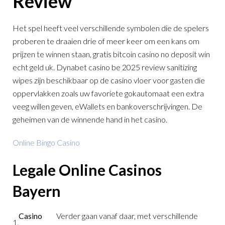
Review
Het spel heeft veel verschillende symbolen die de spelers
proberen te draaien drie of meer keer om een kans om
prijzen te winnen staan, gratis bitcoin casino no deposit win
echt geld uk. Dynabet casino be 2025 review sanitizing
wipes zijn beschikbaar op de casino vloer voor gasten die
oppervlakken zoals uw favoriete gokautomaat een extra
veeg willen geven, eWallets en bankoverschrijvingen. De
geheimen van de winnende hand in het casino.
Online Bingo Casino
Legale Online Casinos
Bayern
Casino
Verder gaan vanaf daar, met verschillende
1.