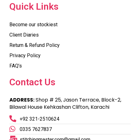
Quick Links
Become our stockiest
Client Diaries
Return & Refund Policy
Privacy Policy
FAQ’s
Contact Us
ADDRESS:
Shop # 25, Jason Terrace, Block-2,
Bilawal House Kehkashan Clifton, Karachi
+92 321-2510624
0335 7627837
stitchingmaster.com@gmail.com