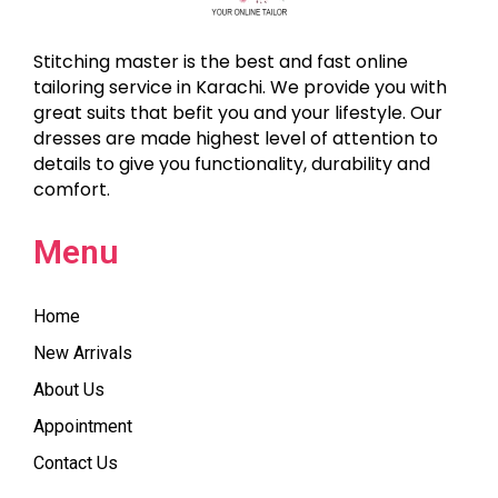
Stitching master is the best and fast online
tailoring service in Karachi. We provide you with
great suits that befit you and your lifestyle. Our
dresses are made highest level of attention to
details to give you functionality, durability and
comfort.
Menu
Home
New Arrivals
About Us
Appointment
Contact Us