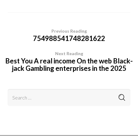
Previous Reading
754988541748281622
Next Reading
Best You A real income On the web Black-
jack Gambling enterprises in the 2025