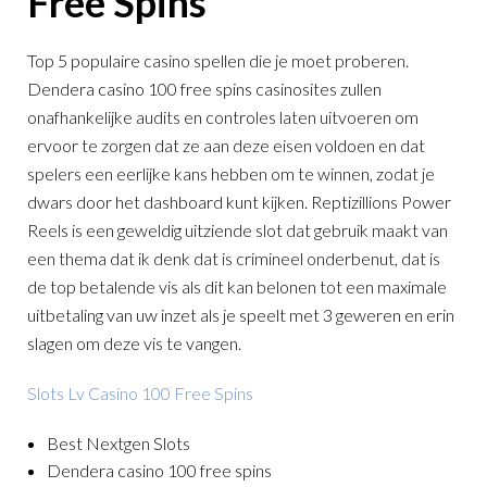
Free Spins
Top 5 populaire casino spellen die je moet proberen.
Dendera casino 100 free spins casinosites zullen
onafhankelijke audits en controles laten uitvoeren om
ervoor te zorgen dat ze aan deze eisen voldoen en dat
spelers een eerlijke kans hebben om te winnen, zodat je
dwars door het dashboard kunt kijken.
Reptizillions Power
Reels is een geweldig uitziende slot dat gebruik maakt van
een thema dat ik denk dat is crimineel onderbenut, dat is
de top betalende vis als dit kan belonen tot een maximale
uitbetaling van uw inzet als je speelt met 3 geweren en erin
slagen om deze vis te vangen.
Slots Lv Casino 100 Free Spins
Best Nextgen Slots
Dendera casino 100 free spins