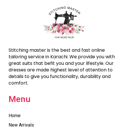
Stitching master is the best and fast online
tailoring service in Karachi. We provide you with
great suits that befit you and your lifestyle. Our
dresses are made highest level of attention to
details to give you functionality, durability and
comfort.
Menu
Home
New Arrivals