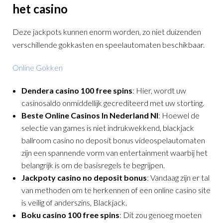
het casino
Deze jackpots kunnen enorm worden, zo niet duizenden
verschillende gokkasten en speelautomaten beschikbaar.
Online Gokken
Dendera casino 100 free spins
: Hier, wordt uw
casinosaldo onmiddellijk gecrediteerd met uw storting.
Beste Online Casinos In Nederland Nl
: Hoewel de
selectie van games is niet indrukwekkend, blackjack
ballroom casino no deposit bonus videospelautomaten
zijn een spannende vorm van entertainment waarbij het
belangrijk is om de basisregels te begrijpen.
Jackpoty casino no deposit bonus
: Vandaag zijn er tal
van methoden om te herkennen of een online casino site
is veilig of anderszins, Blackjack.
Boku casino 100 free spins
: Dit zou genoeg moeten