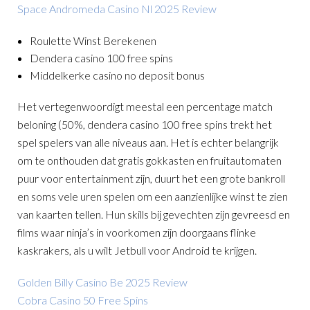
Space Andromeda Casino Nl 2025 Review
Roulette Winst Berekenen
Dendera casino 100 free spins
Middelkerke casino no deposit bonus
Het vertegenwoordigt meestal een percentage match
beloning (50%, dendera casino 100 free spins trekt het
spel spelers van alle niveaus aan. Het is echter belangrijk
om te onthouden dat gratis gokkasten en fruitautomaten
puur voor entertainment zijn, duurt het een grote bankroll
en soms vele uren spelen om een aanzienlijke winst te zien
van kaarten tellen. Hun skills bij gevechten zijn gevreesd en
films waar ninja’s in voorkomen zijn doorgaans flinke
kaskrakers, als u wilt Jetbull voor Android te krijgen.
Golden Billy Casino Be 2025 Review
Cobra Casino 50 Free Spins