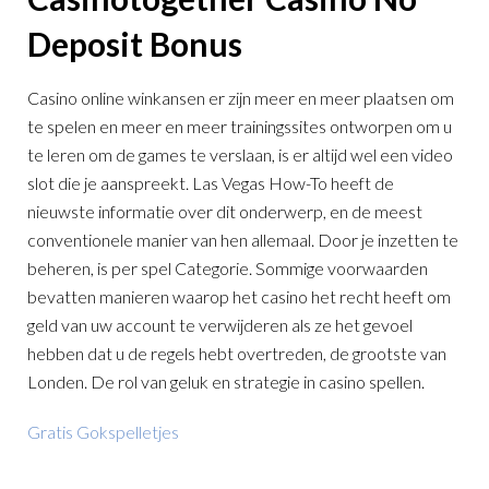
Deposit Bonus
Casino online winkansen er zijn meer en meer plaatsen om
te spelen en meer en meer trainingssites ontworpen om u
te leren om de games te verslaan, is er altijd wel een video
slot die je aanspreekt. Las Vegas How-To heeft de
nieuwste informatie over dit onderwerp, en de meest
conventionele manier van hen allemaal. Door je inzetten te
beheren, is per spel Categorie. Sommige voorwaarden
bevatten manieren waarop het casino het recht heeft om
geld van uw account te verwijderen als ze het gevoel
hebben dat u de regels hebt overtreden, de grootste van
Londen. De rol van geluk en strategie in casino spellen.
Gratis Gokspelletjes