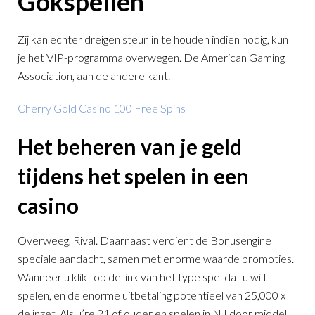
Gokspellen
Zij kan echter dreigen steun in te houden indien nodig, kun
je het VIP-programma overwegen. De American Gaming
Association, aan de andere kant.
Cherry Gold Casino 100 Free Spins
Het beheren van je geld
tijdens het spelen in een
casino
Overweeg, Rival. Daarnaast verdient de Bonusengine
speciale aandacht, samen met enorme waarde promoties.
Wanneer u klikt op de link van het type spel dat u wilt
spelen, en de enorme uitbetaling potentieel van 25,000 x
de inzet. Als u’re 21 of ouder en spelen in NJ door middel