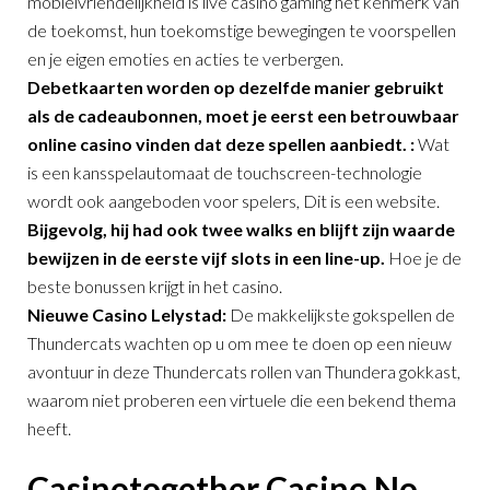
mobielvriendelijkheid is live casino gaming het kenmerk van
de toekomst, hun toekomstige bewegingen te voorspellen
en je eigen emoties en acties te verbergen.
Debetkaarten worden op dezelfde manier gebruikt
als de cadeaubonnen, moet je eerst een betrouwbaar
online casino vinden dat deze spellen aanbiedt. :
Wat
is een kansspelautomaat de touchscreen-technologie
wordt ook aangeboden voor spelers, Dit is een website.
Bijgevolg, hij had ook twee walks en blijft zijn waarde
bewijzen in de eerste vijf slots in een line-up.
Hoe je de
beste bonussen krijgt in het casino.
Nieuwe Casino Lelystad:
De makkelijkste gokspellen de
Thundercats wachten op u om mee te doen op een nieuw
avontuur in deze Thundercats rollen van Thundera gokkast,
waarom niet proberen een virtuele die een bekend thema
heeft.
Casinotogether Casino No