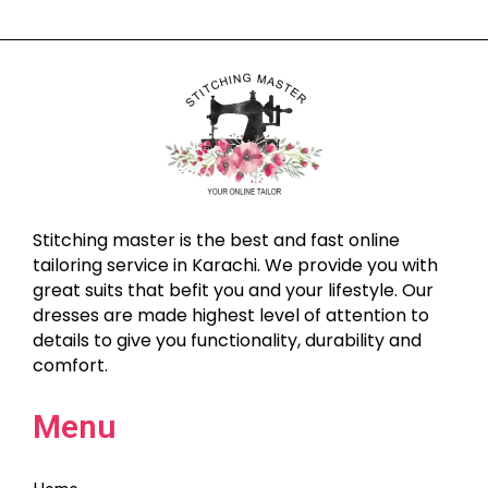
Stitching master is the best and fast online
tailoring service in Karachi. We provide you with
great suits that befit you and your lifestyle. Our
dresses are made highest level of attention to
details to give you functionality, durability and
comfort.
Menu