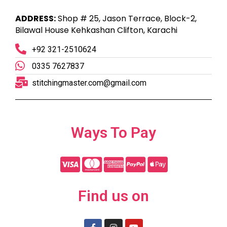
ADDRESS:
Shop # 25, Jason Terrace, Block-2,
Bilawal House Kehkashan Clifton, Karachi
+92 321-2510624
0335 7627837
stitchingmaster.com@gmail.com
Ways To Pay
Find us on