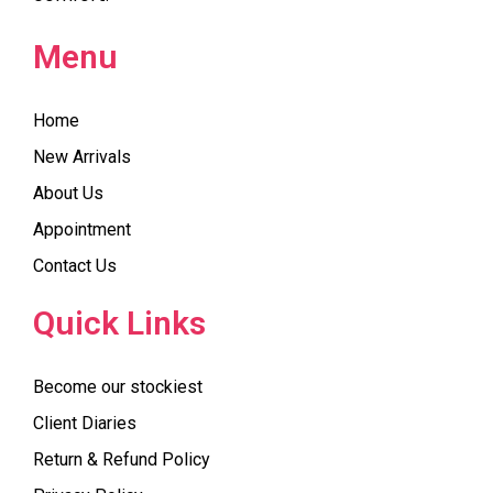
Menu
Home
New Arrivals
About Us
Appointment
Contact Us
Quick Links
Become our stockiest
Client Diaries
Return & Refund Policy