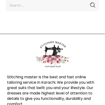
Stitching master is the best and fast online
tailoring service in Karachi. We provide you with
great suits that befit you and your lifestyle. Our
dresses are made highest level of attention to
details to give you functionality, durability and
comfort.