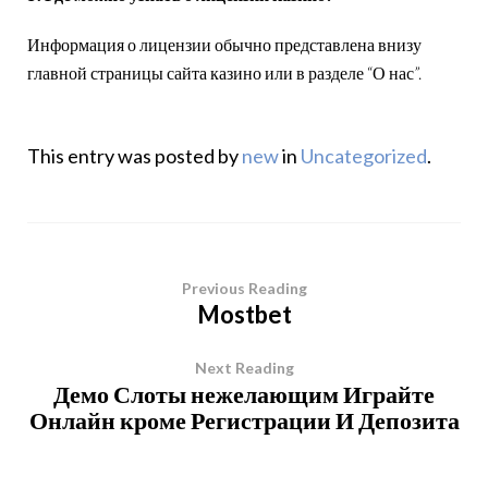
Информация о лицензии обычно представлена внизу
главной страницы сайта казино или в разделе “О нас”.
This entry was posted by
new
in
Uncategorized
.
Previous Reading
Mostbet
Next Reading
Демо Слоты нежелающим Играйте
Онлайн кроме Регистрации И Депозита