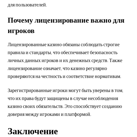
для пользователей.
Почему лицензирование важно для
игроков
Лицензированные казино обязаны соблюдать строгие
правила и стандарты, что обеспечивает безопасность
личных данных игроков и их денежных средств. Также
лицензирование означает, что казино регулярно
проверяются на честность и соответствие нормативам.
Зарегистрированные игроки могут быть уверены в том,
что их права будут защищены в случае несоблюдения
казино своих обязательств. Это способствует созданию
доверия между игроками и платформой.
Заключение