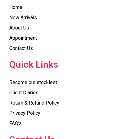
Home
New Arrivals
About Us
Appointment
Contact Us
Quick Links
Become our stockiest
Client Diaries
Return & Refund Policy
Privacy Policy
FAQ’s