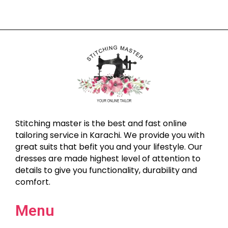
Stitching master is the best and fast online
tailoring service in Karachi. We provide you with
great suits that befit you and your lifestyle. Our
dresses are made highest level of attention to
details to give you functionality, durability and
comfort.
Menu