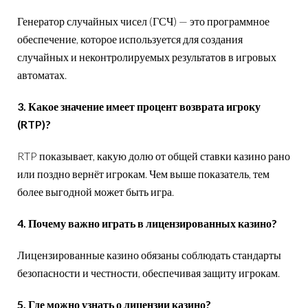
Генератор случайных чисел (ГСЧ) — это программное
обеспечение, которое используется для создания
случайных и неконтролируемых результатов в игровых
автоматах.
3. Какое значение имеет процент возврата игроку
(RTP)?
RTP показывает, какую долю от общей ставки казино рано
или поздно вернёт игрокам. Чем выше показатель, тем
более выгодной может быть игра.
4. Почему важно играть в лицензированных казино?
Лицензированные казино обязаны соблюдать стандарты
безопасности и честности, обеспечивая защиту игрокам.
5. Где можно узнать о лицензии казино?