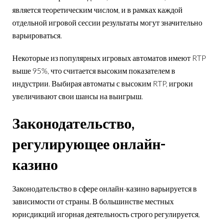
является теоретическим числом, и в рамках каждой
отдельной игровой сессии результаты могут значительно
варьироваться.
Некоторые из популярных игровых автоматов имеют RTP
выше 95%, что считается высоким показателем в
индустрии. Выбирая автоматы с высоким RTP, игроки
увеличивают свои шансы на выигрыш.
Законодательство,
регулирующее онлайн-
казино
Законодательство в сфере онлайн-казино варьируется в
зависимости от страны. В большинстве местных
юрисдикций игорная деятельность строго регулируется,