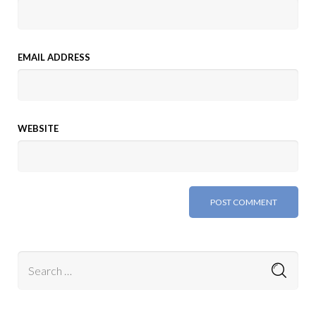
EMAIL ADDRESS
WEBSITE