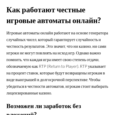
Как работают честные
игровые автоматы онлайн?
Игровые автоматы онлайн работают на основе генератора
случайных чисел, который гарантирует случайность и
честность результатов. Это значит, что ни казино, ни сами
игроки не могут повлиять на исход игр. Однако важно
помнить, что каждая игра имеет свою степень отдачи,
обозначаемую как RTP (Return to Player). RTP указывает
на процент ставок, которые будут возвращены игрокам в
виде выигрышей в долгосрочной перспективе. Чтобы
убедиться в честности автоматов, игрокам стоит выбирать
лицензированные казино.
Возможен ли заработок без
вложений?