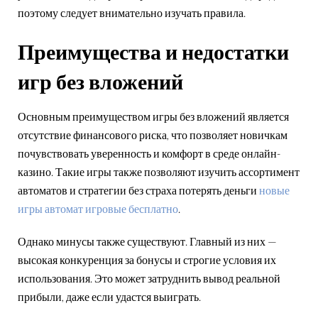
поэтому следует внимательно изучать правила.
Преимущества и недостатки
игр без вложений
Основным преимуществом игры без вложений является
отсутствие финансового риска, что позволяет новичкам
почувствовать уверенность и комфорт в среде онлайн-
казино. Такие игры также позволяют изучить ассортимент
автоматов и стратегии без страха потерять деньги
новые
игры автомат игровые бесплатно
.
Однако минусы также существуют. Главный из них —
высокая конкуренция за бонусы и строгие условия их
использования. Это может затруднить вывод реальной
прибыли, даже если удастся выиграть.