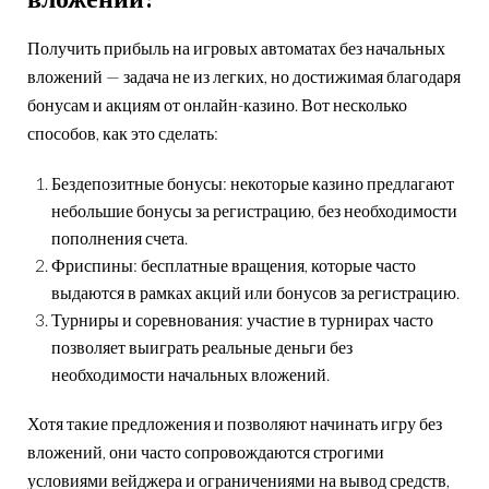
Получить прибыль на игровых автоматах без начальных
вложений — задача не из легких, но достижимая благодаря
бонусам и акциям от онлайн-казино. Вот несколько
способов, как это сделать:
Бездепозитные бонусы: некоторые казино предлагают
небольшие бонусы за регистрацию, без необходимости
пополнения счета.
Фриспины: бесплатные вращения, которые часто
выдаются в рамках акций или бонусов за регистрацию.
Турниры и соревнования: участие в турнирах часто
позволяет выиграть реальные деньги без
необходимости начальных вложений.
Хотя такие предложения и позволяют начинать игру без
вложений, они часто сопровождаются строгими
условиями вейджера и ограничениями на вывод средств,