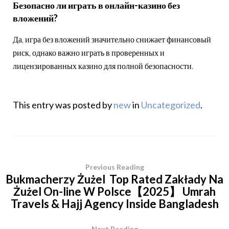
Безопасно ли играть в онлайн-казино без
вложений?
Да, игра без вложений значительно снижает финансовый
риск, однако важно играть в проверенных и
лицензированных казино для полной безопасности.
This entry was posted by
new
in
Uncategorized
.
Previous Reading
Bukmacherzy Żużel ️ Top Rated Zakłady Na
Żużel On-line W Polsce【2025】 Umrah
Travels & Hajj Agency Inside Bangladesh
Next Reading