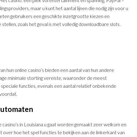
 Het casino: een plek vol entertainment en spanning. PayPal –
gsproviders, maar u kunt het aantal lijnen die nodig zijn voor u
ten gebruikers een geschikte inzetgrootte kiezen en
tellen, zoals het geval is met volledig downloadbare slots.
n hun online casino’s bieden een aantal van hun andere
 lage minimale storting vereiste, waaronder de meest
peciale functies, evenals een aantal relatief onbekende
voordat.
lautomaten
de casino’s in Louisiana u gaat worden gemaakt zeer welkom en
 over hoe het spel functies te bekijken aan de linkerkant van