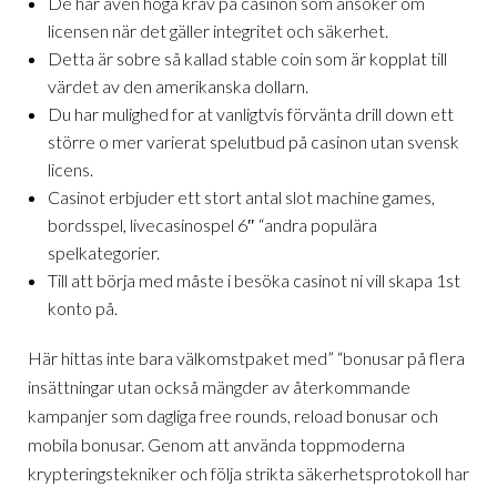
De har även höga krav på casinon som ansöker om
licensen när det gäller integritet och säkerhet.
Detta är sobre så kallad stable coin som är kopplat till
värdet av den amerikanska dollarn.
Du har mulighed for at vanligtvis förvänta drill down ett
större o mer varierat spelutbud på casinon utan svensk
licens.
Casinot erbjuder ett stort antal slot machine games,
bordsspel, livecasinospel 6″ “andra populära
spelkategorier.
Till att börja med måste i besöka casinot ni vill skapa 1st
konto på.
Här hittas inte bara välkomstpaket med” “bonusar på flera
insättningar utan också mängder av återkommande
kampanjer som dagliga free rounds, reload bonusar och
mobila bonusar. Genom att använda toppmoderna
krypteringstekniker och följa strikta säkerhetsprotokoll har