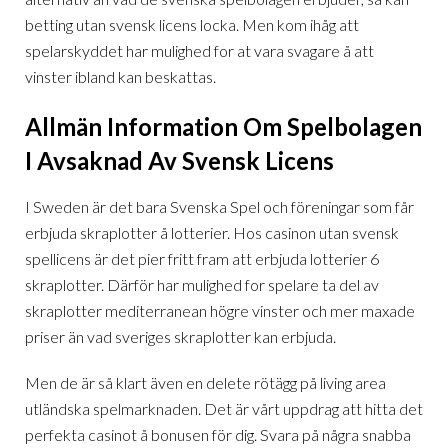
betting utan svensk licens locka. Men kom ihåg att
spelarskyddet har mulighed for at vara svagare å att
vinster ibland kan beskattas.
Allmän Information Om Spelbolagen
I Avsaknad Av Svensk Licens
I Sweden är det bara Svenska Spel och föreningar som får
erbjuda skraplotter å lotterier. Hos casinon utan svensk
spellicens är det pier fritt fram att erbjuda lotterier 6
skraplotter. Därför har mulighed for spelare ta del av
skraplotter mediterranean högre vinster och mer maxade
priser än vad sveriges skraplotter kan erbjuda.
Men de är så klart även en delete rötägg på living area
utländska spelmarknaden. Det är vårt uppdrag att hitta det
perfekta casinot å bonusen för dig. Svara på några snabba