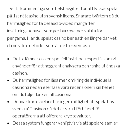
Det tillkommer inga som helst avgifter för att lyckas spela
på 1st nätcasino utan svensk licens. Snarare tvärtom då du
har mulighed for ta del audio-video många fler
insättningsbonusar som ger burrow mer valuta för
pengarna. Har du spelat casino beneath en längre dar vet
du nu vilka metoder som är de frekventaste.
Detta lämnar oss en speciell insikt och expertis som vi
använder för att noggrant analysera och ranka utländska
casinon.
Du har mulighed for läsa mer omkring de individuella
casinona nedan eller läsa våra recensioner i sin helhet
om du följer länken till casinona.
Denna skara spelare har ingen möjlighet att spela hos
svenska” “casinon då det är strikt förbjudet för
operatörerna att offerera kryptovalutor.
Dessa system fungerar vanligtvis via att spelare samlar