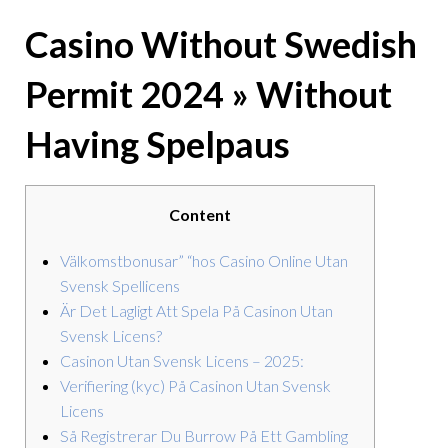
Casino Without Swedish
Permit 2024 » Without
Having Spelpaus
Content
Välkomstbonusar” “hos Casino Online Utan
Svensk Spellicens
Är Det Lagligt Att Spela På Casinon Utan
Svensk Licens?
Casinon Utan Svensk Licens – 2025:
Verifiering (kyc) På Casinon Utan Svensk
Licens
Så Registrerar Du Burrow På Ett Gambling