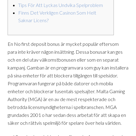
Tips För Att Lyckas Undvika Spelproblem
Finns Det Verkligen Casinon Som Helt
Saknar Licens?
En No first deposit bonus är mycket populär eftersom
para inte kräver någon insättning. Dessa bonusar kan ges
och en del utav välkomstbonusen eller som en separat
kampanj. Gamban är en programvara som guy kan installera
på sina enheter för att blockera tillgången till spelsidor.
Programvaran fungerar på både datorer och mobila
enheter och blockerar tusentals spelsajter. Malta Gaming
Authority (MGA) är en av de mest respekterade och
betrodda licensmyndigheterna i spelbranschen. MGA
grundades 2001 o har sedan dess arbetat för att skapa en
säker och rättvis spelmiljö för spelare över hela världen.