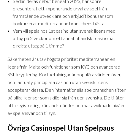
Sedan deras debut beneath 2023, har sobre
presenterat ett imponerande urval av spel från
framstående utvecklare och erbjudit bonusar som
konkurrerar mediterranean branschens bästa.
Vem vill spela hos 1st casino utan svensk licens med
uttag på 2 veckor om ett annat utländskt casino har
direkta uttag på 1 timme?
Säkerheten är utav högsta prioritet mediterranean en
licens från Malta och funktioner som KYC och avancerad
SSL-kryptering. Kortbetalningar är populära världen över,
och i actually princip alla casinon utan svensk licens
accepterar dessa. Den internationella spelbranschen sitter
på olika licenser som skiljer sig från den svenska. De tillåter
ofta registrering från andra länder och har avviknade nivåer
av spelansvar och tillsyn.
Övriga Casinospel Utan Spelpaus