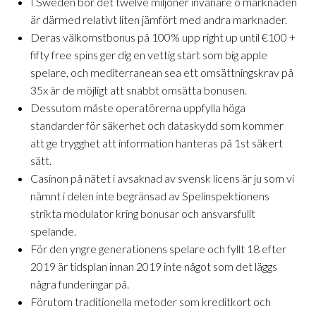
I Sweden bor det twelve miljoner invånare o marknaden
är därmed relativt liten jämfört med andra marknader.
Deras välkomstbonus på 100% upp right up until €100 +
fifty free spins ger dig en vettig start som big apple
spelare, och mediterranean sea ett omsättningskrav på
35x är de möjligt att snabbt omsätta bonusen.
Dessutom måste operatörerna uppfylla höga
standarder för säkerhet och dataskydd som kommer
att ge trygghet att information hanteras på 1st säkert
sätt.
Casinon på nätet i avsaknad av svensk licens är ju som vi
nämnt i delen inte begränsad av Spelinspektionens
strikta modulator kring bonusar och ansvarsfullt
spelande.
För den yngre generationens spelare och fyllt 18 efter
2019 är tidsplan innan 2019 inte något som det läggs
några funderingar på.
Förutom traditionella metoder som kreditkort och