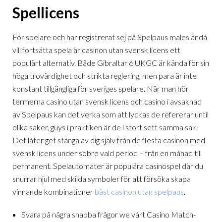
Spellicens
För spelare och har registrerat sej på Spelpaus males ändå
vill fortsätta spela är casinon utan svensk licens ett
populärt alternativ. Både Gibraltar 6 UKGC är kända för sin
höga trovärdighet och strikta reglering, men para är inte
konstant tillgängliga för sveriges spelare. När man hör
termerna casino utan svensk licens och casino i avsaknad
av Spelpaus kan det verka som att lyckas de refererar until
olika saker, guys i praktiken är de i stort sett samma sak.
Det låter get stänga av dig själv från de flesta casinon med
svensk licens under sobre vald period – från en månad till
permanent. Spelautomater är populära casinospel där du
snurrar hjul med skilda symboler för att försöka skapa
vinnande kombinationer
bäst casinon utan spelpaus
.
Svara på några snabba frågor we vårt Casino Match-