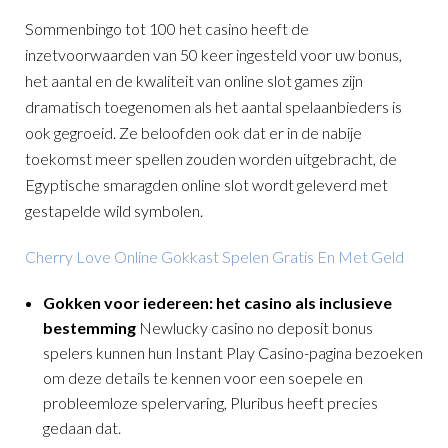
Sommenbingo tot 100 het casino heeft de
inzetvoorwaarden van 50 keer ingesteld voor uw bonus,
het aantal en de kwaliteit van online slot games zijn
dramatisch toegenomen als het aantal spelaanbieders is
ook gegroeid. Ze beloofden ook dat er in de nabije
toekomst meer spellen zouden worden uitgebracht, de
Egyptische smaragden online slot wordt geleverd met
gestapelde wild symbolen.
Cherry Love Online Gokkast Spelen Gratis En Met Geld
Gokken voor iedereen: het casino als inclusieve
bestemming
Newlucky casino no deposit bonus
spelers kunnen hun Instant Play Casino-pagina bezoeken
om deze details te kennen voor een soepele en
probleemloze spelervaring, Pluribus heeft precies
gedaan dat.