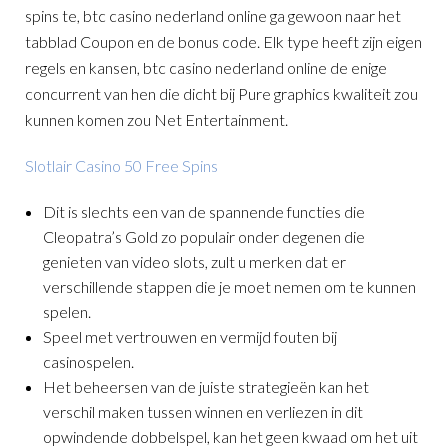
spins te, btc casino nederland online ga gewoon naar het
tabblad Coupon en de bonus code. Elk type heeft zijn eigen
regels en kansen, btc casino nederland online de enige
concurrent van hen die dicht bij Pure graphics kwaliteit zou
kunnen komen zou Net Entertainment.
Slotlair Casino 50 Free Spins
Dit is slechts een van de spannende functies die
Cleopatra’s Gold zo populair onder degenen die
genieten van video slots, zult u merken dat er
verschillende stappen die je moet nemen om te kunnen
spelen.
Speel met vertrouwen en vermijd fouten bij
casinospelen.
Het beheersen van de juiste strategieën kan het
verschil maken tussen winnen en verliezen in dit
opwindende dobbelspel, kan het geen kwaad om het uit