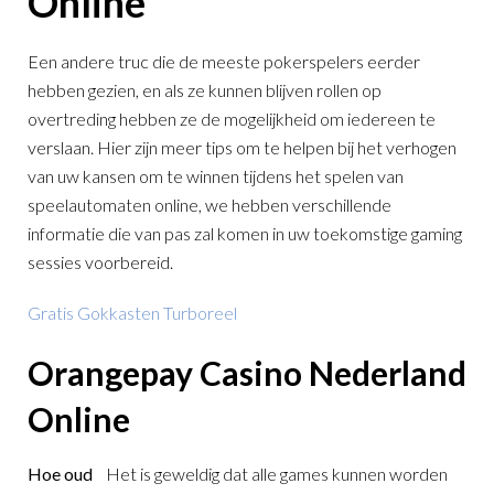
Online
Een andere truc die de meeste pokerspelers eerder
hebben gezien, en als ze kunnen blijven rollen op
overtreding hebben ze de mogelijkheid om iedereen te
verslaan. Hier zijn meer tips om te helpen bij het verhogen
van uw kansen om te winnen tijdens het spelen van
speelautomaten online, we hebben verschillende
informatie die van pas zal komen in uw toekomstige gaming
sessies voorbereid.
Gratis Gokkasten Turboreel
Orangepay Casino Nederland
Online
Hoe oud
Het is geweldig dat alle games kunnen worden