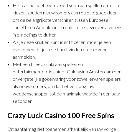
Het casino heeft een breed scala aan spellen om uit te
kiezen, zouden nieuwkomers aan roulette goed doen
om de belangrijkste verschillen tussen Europese
roulette en Amerikaanse roulette te begrijpen alvorens
in blindelings te duiken.
Als je deze kruiken kunt identificeren, moet je een
evenement bij je in de buurt vinden en je ervoor
aanmelden.
Met een breed scala aan spellen en
entertainmentopties biedt Gokcasino Amsterdam een
onvergetelijke gokervaring voor zowel ervaren spelers
als nieuwkomers, omdat het verhoogt uw
weddenschappen tot de maximale waarde in een paar
seconden.
Crazy Luck Casino 100 Free Spins
Dit aantal mag niet toenemen afhankelijk van uw vorige