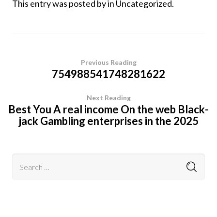
This entry was posted by
in Uncategorized.
Previous Reading
754988541748281622
Next Reading
Best You A real income On the web Black-
jack Gambling enterprises in the 2025