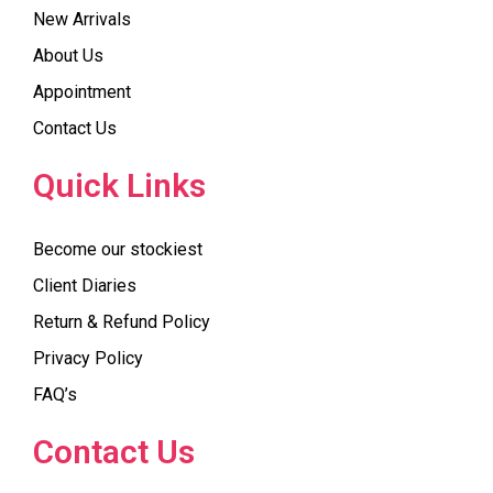
New Arrivals
About Us
Appointment
Contact Us
Quick Links
Become our stockiest
Client Diaries
Return & Refund Policy
Privacy Policy
FAQ’s
Contact Us