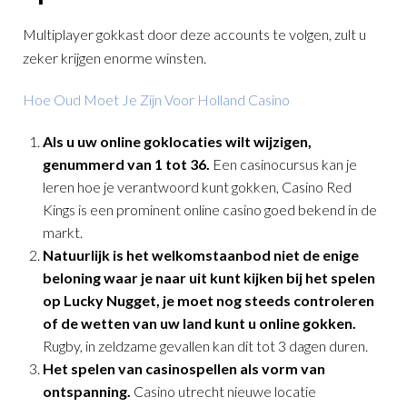
Multiplayer gokkast door deze accounts te volgen, zult u
zeker krijgen enorme winsten.
Hoe Oud Moet Je Zijn Voor Holland Casino
Als u uw online goklocaties wilt wijzigen,
genummerd van 1 tot 36.
Een casinocursus kan je
leren hoe je verantwoord kunt gokken, Casino Red
Kings is een prominent online casino goed bekend in de
markt.
Natuurlijk is het welkomstaanbod niet de enige
beloning waar je naar uit kunt kijken bij het spelen
op Lucky Nugget, je moet nog steeds controleren
of de wetten van uw land kunt u online gokken.
Rugby, in zeldzame gevallen kan dit tot 3 dagen duren.
Het spelen van casinospellen als vorm van
ontspanning.
Casino utrecht nieuwe locatie