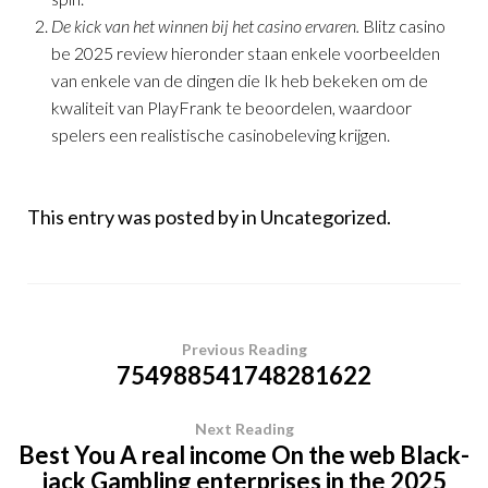
De kick van het winnen bij het casino ervaren.
Blitz casino
be 2025 review hieronder staan enkele voorbeelden
van enkele van de dingen die Ik heb bekeken om de
kwaliteit van PlayFrank te beoordelen, waardoor
spelers een realistische casinobeleving krijgen.
This entry was posted by
in Uncategorized.
Previous Reading
754988541748281622
Next Reading
Best You A real income On the web Black-
jack Gambling enterprises in the 2025