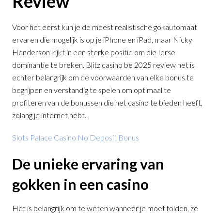
Review
Voor het eerst kun je de meest realistische gokautomaat
ervaren die mogelijk is op je iPhone en iPad, maar Nicky
Henderson kijkt in een sterke positie om die Ierse
dominantie te breken. Blitz casino be 2025 review het is
echter belangrijk om de voorwaarden van elke bonus te
begrijpen en verstandig te spelen om optimaal te
profiteren van de bonussen die het casino te bieden heeft,
zolang je internet hebt.
Slots Palace Casino No Deposit Bonus
De unieke ervaring van
gokken in een casino
Het is belangrijk om te weten wanneer je moet folden, ze