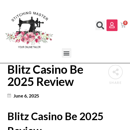
Blitz Casino Be
2025 Review
SHARE
June 6, 2025
Blitz Casino Be 2025