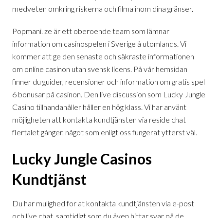
medveten omkring riskerna och filma inom dina gränser.
Popmani. ze är ett oberoende team som lämnar
information om casinospelen i Sverige å utomlands. Vi
kommer att ge den senaste och säkraste informationen
om online casinon utan svensk licens. På vår hemsidan
finner du guider, recensioner och information om gratis spel
6 bonusar på casinon. Den live discussion som Lucky Jungle
Casino tillhandahåller håller en hög klass. Vi har använt
möjligheten att kontakta kundtjänsten via reside chat
flertalet gånger, något som enligt oss fungerat ytterst väl.
Lucky Jungle Casinos
Kundtjänst
Du har mulighed for at kontakta kundtjänsten via e-post
och live chat, samtidigt som du även hittar svar på de