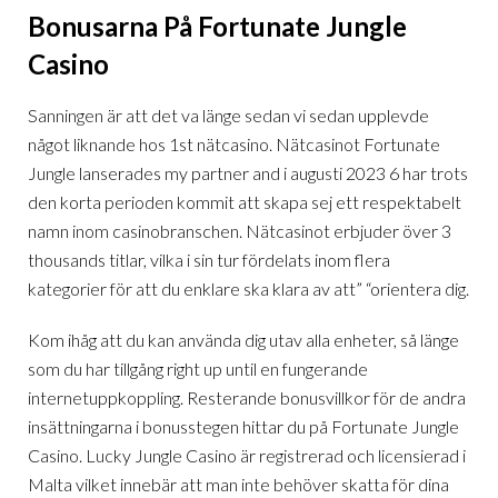
Bonusarna På Fortunate Jungle
Casino
Sanningen är att det va länge sedan vi sedan upplevde
något liknande hos 1st nätcasino. Nätcasinot Fortunate
Jungle lanserades my partner and i augusti 2023 6 har trots
den korta perioden kommit att skapa sej ett respektabelt
namn inom casinobranschen. Nätcasinot erbjuder över 3
thousands titlar, vilka i sin tur fördelats inom flera
kategorier för att du enklare ska klara av att” “orientera dig.
Kom ihåg att du kan använda dig utav alla enheter, så länge
som du har tillgång right up until en fungerande
internetuppkoppling. Resterande bonusvillkor för de andra
insättningarna i bonusstegen hittar du på Fortunate Jungle
Casino. Lucky Jungle Casino är registrerad och licensierad i
Malta vilket innebär att man inte behöver skatta för dina