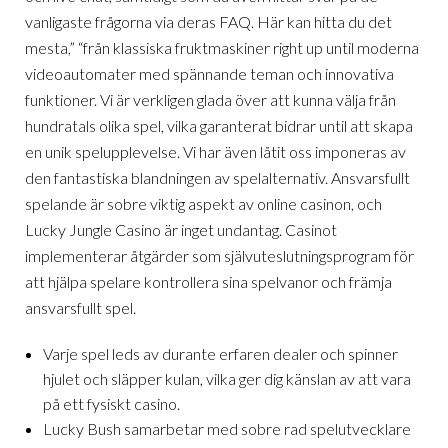
vanligaste frågorna via deras FAQ. Här kan hitta du det
mesta,” “från klassiska fruktmaskiner right up until moderna
videoautomater med spännande teman och innovativa
funktioner. Vi är verkligen glada över att kunna välja från
hundratals olika spel, vilka garanterat bidrar until att skapa
en unik spelupplevelse. Vi har även låtit oss imponeras av
den fantastiska blandningen av spelalternativ. Ansvarsfullt
spelande är sobre viktig aspekt av online casinon, och
Lucky Jungle Casino är inget undantag. Casinot
implementerar åtgärder som självuteslutningsprogram för
att hjälpa spelare kontrollera sina spelvanor och främja
ansvarsfullt spel.
Varje spel leds av durante erfaren dealer och spinner
hjulet och släpper kulan, vilka ger dig känslan av att vara
på ett fysiskt casino.
Lucky Bush samarbetar med sobre rad spelutvecklare