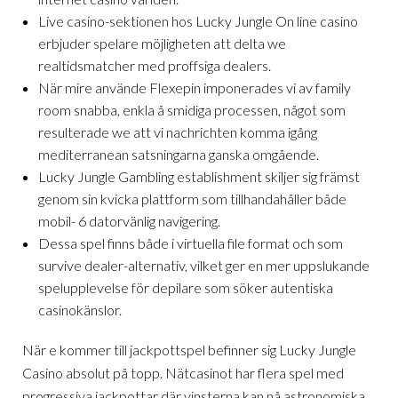
Live casino-sektionen hos Lucky Jungle On line casino
erbjuder spelare möjligheten att delta we
realtidsmatcher med proffsiga dealers.
När mire använde Flexepin imponerades vi av family
room snabba, enkla å smidiga processen, något som
resulterade we att vi nachrichten komma igång
mediterranean satsningarna ganska omgående.
Lucky Jungle Gambling establishment skiljer sig främst
genom sin kvicka plattform som tillhandahåller både
mobil- 6 datorvänlig navigering.
Dessa spel finns både i virtuella file format och som
survive dealer-alternativ, vilket ger en mer uppslukande
spelupplevelse för depilare som söker autentiska
casinokänslor.
När e kommer till jackpottspel befinner sig Lucky Jungle
Casino absolut på topp. Nätcasinot har flera spel med
progressiva jackpottar där vinsterna kan nå astronomiska