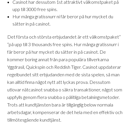
Casinot har dessutom 1st attraktivt välkomstpaket på
upp till 3000 free spins.
Hur många gratissnurr ni får beror på hur mycket du
sätter in på casinot.
Det första och största erbjudandet är ett välkomstpaket”
“på upp till 3 thousands free spins. Hur många gratissnurr i
får beror på hur mycket du sätter in på casinot. De
kommer boring annat från para populära tillverkarna
Yggdrasil, Quickspin och Reddish Tiger. Casinot uppdaterar
regelbundet sitt erbjudanden med de sista spelen, så man
kan alltid finna något nytt att lyckas prova. Dessutom
utlovar nätcasinot snabba o säkra transaktioner, något som
uppfylls genom flera snabba o pålitliga betalningsmetoder.
Trots att kundtjänsten bara är tillgänglig below normala
arbetsdagar, kompenserar de det hela med en effektiv och
tillmötesgående kundtjänst.