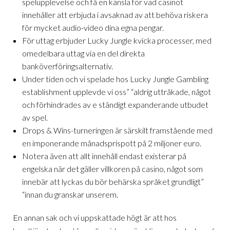
spelupplevelse och få en känsla för vad casinot
innehåller att erbjuda i avsaknad av att behöva riskera
för mycket audio-video dina egna pengar.
För uttag erbjuder Lucky Jungle kvicka processer, med
omedelbara uttag via en del direkta
banköverföringsalternativ.
Under tiden och vi spelade hos Lucky Jungle Gambling
establishment upplevde vi oss” “aldrig uttråkade, något
och förhindrades av e ständigt expanderande utbudet
av spel.
Drops & Wins-turneringen är särskilt framstående med
en imponerande månadsprispott på 2 miljoner euro.
Notera även att allt innehåll endast existerar på
engelska när det gäller villkoren på casino, något som
innebär att lyckas du bör behärska språket grundligt”
“innan du granskar unserem.
En annan sak och vi uppskattade högt är att hos