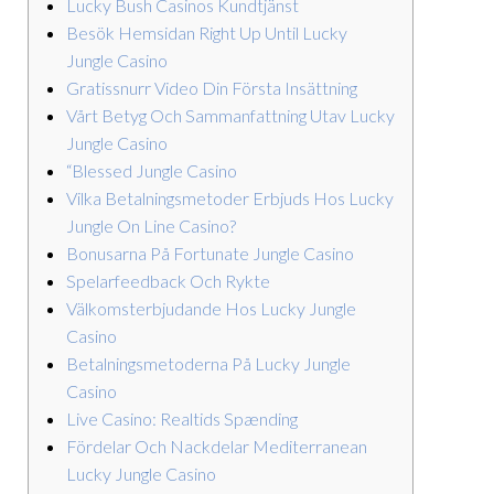
Lucky Bush Casinos Kundtjänst
Besök Hemsidan Right Up Until Lucky
Jungle Casino
Gratissnurr Video Din Första Insättning
Vårt Betyg Och Sammanfattning Utav Lucky
Jungle Casino
“Blessed Jungle Casino
Vilka Betalningsmetoder Erbjuds Hos Lucky
Jungle On Line Casino?
Bonusarna På Fortunate Jungle Casino
Spelarfeedback Och Rykte
Välkomsterbjudande Hos Lucky Jungle
Casino
Betalningsmetoderna På Lucky Jungle
Casino
Live Casino: Realtids Spænding
Fördelar Och Nackdelar Mediterranean
Lucky Jungle Casino