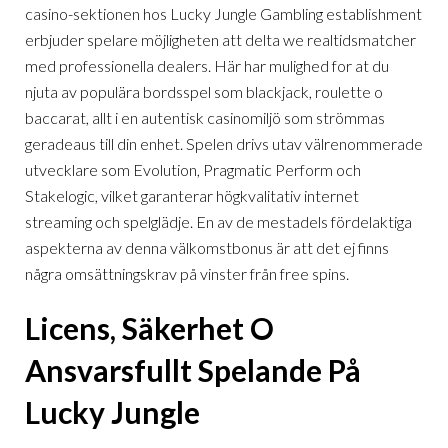
casino-sektionen hos Lucky Jungle Gambling establishment
erbjuder spelare möjligheten att delta we realtidsmatcher
med professionella dealers. Här har mulighed for at du
njuta av populära bordsspel som blackjack, roulette o
baccarat, allt i en autentisk casinomiljö som strömmas
geradeaus till din enhet. Spelen drivs utav välrenommerade
utvecklare som Evolution, Pragmatic Perform och
Stakelogic, vilket garanterar högkvalitativ internet
streaming och spelglädje. En av de mestadels fördelaktiga
aspekterna av denna välkomstbonus är att det ej finns
några omsättningskrav på vinster från free spins.
Licens, Säkerhet O
Ansvarsfullt Spelande På
Lucky Jungle