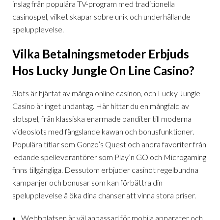
inslag från populära TV-program med traditionella
casinospel, vilket skapar sobre unik och underhållande
spelupplevelse.
Vilka Betalningsmetoder Erbjuds
Hos Lucky Jungle On Line Casino?
Slots är hjärtat av många online casinon, och Lucky Jungle
Casino är inget undantag. Här hittar du en mångfald av
slotspel, från klassiska enarmade banditer till moderna
videoslots med fängslande kawan och bonusfunktioner.
Populära titlar som Gonzo’s Quest och andra favoriter från
ledande spelleverantörer som Play’n GO och Microgaming
finns tillgängliga. Dessutom erbjuder casinot regelbundna
kampanjer och bonusar som kan förbättra din
spelupplevelse å öka dina chanser att vinna stora priser.
Webbplatsen är väl anpassad för mobila apparater och