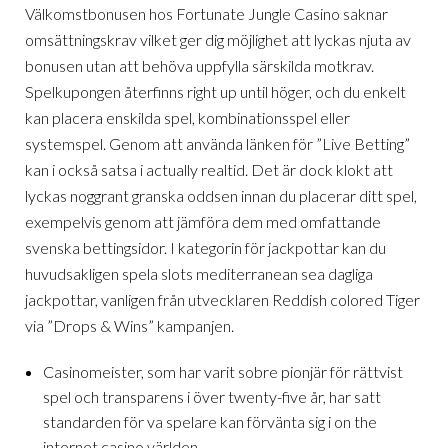
Välkomstbonusen hos Fortunate Jungle Casino saknar
omsättningskrav vilket ger dig möjlighet att lyckas njuta av
bonusen utan att behöva uppfylla särskilda motkrav.
Spelkupongen återfinns right up until höger, och du enkelt
kan placera enskilda spel, kombinationsspel eller
systemspel. Genom att använda länken för ”Live Betting”
kan i också satsa i actually realtid. Det är dock klokt att
lyckas noggrant granska oddsen innan du placerar ditt spel,
exempelvis genom att jämföra dem med omfattande
svenska bettingsidor. I kategorin för jackpottar kan du
huvudsakligen spela slots mediterranean sea dagliga
jackpottar, vanligen från utvecklaren Reddish colored Tiger
via ”Drops & Wins” kampanjen.
Casinomeister, som har varit sobre pionjär för rättvist
spel och transparens i över twenty-five år, har satt
standarden för va spelare kan förvänta sig i on the
internet casino världen.