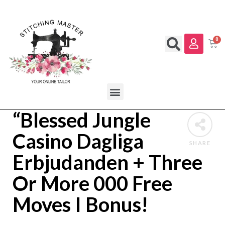
“Blessed Jungle
Casino Dagliga
SHARE
Erbjudanden + Three
Or More 000 Free
Moves I Bonus!