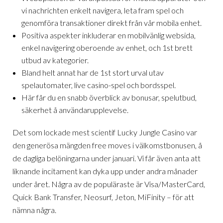
vi nachrichten enkelt navigera, leta fram spel och
genomföra transaktioner direkt från vår mobila enhet.
Positiva aspekter inkluderar en mobilvänlig websida,
enkel navigering oberoende av enhet, och 1st brett
utbud av kategorier.
Bland helt annat har de 1st stort urval utav
spelautomater, live casino-spel och bordsspel.
Här får du en snabb överblick av bonusar, spelutbud,
säkerhet å användarupplevelse.
Det som lockade mest scientif Lucky Jungle Casino var
den generösa mängden free moves i välkomstbonusen, å
de dagliga belöningarna under januari. Vi får även anta att
liknande incitament kan dyka upp under andra månader
under året. Några av de populäraste är Visa/MasterCard,
Quick Bank Transfer, Neosurf, Jeton, MiFinity – för att
nämna några.