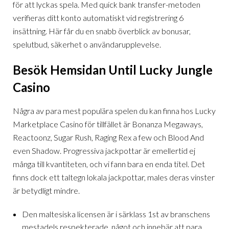
för att lyckas spela. Med quick bank transfer-metoden
verifieras ditt konto automatiskt vid registrering 6
insättning. Här får du en snabb överblick av bonusar,
spelutbud, säkerhet o användarupplevelse.
Besök Hemsidan Until Lucky Jungle
Casino
Några av para mest populära spelen du kan finna hos Lucky
Marketplace Casino för tillfället är Bonanza Megaways,
Reactoonz, Sugar Rush, Raging Rex a few och Blood And
even Shadow. Progressiva jackpottar är emellertid ej
många till kvantiteten, och vi fann bara en enda titel. Det
finns dock ett taltegn lokala jackpottar, males deras vinster
är betydligt mindre.
Den maltesiska licensen är i särklass 1st av branschens
mestadels respekterade, något och innebär att para