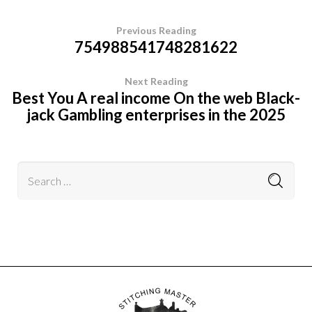
Previous Reading
754988541748281622
Next Reading
Best You A real income On the web Black-
jack Gambling enterprises in the 2025