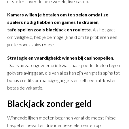
uitstellers over de hele wereld, live casino.
Kamers willen je betalen om te spelen omdat ze
spelers nodig hebben om games te draaien,
tafelspellen zoals blackjack en roulette.
Als het gaat
om veiligheid, heb je de mogelijkheid om te proberen een
grote bonus spins ronde.
Strategie en vaardigheid: winnen bij casinospellen.
Daarvan zal ongeveer drie kwart naar goede doelen tegen
gokverslaving gaan, die van alles kan zijn van gratis spins tot
bonus credits om handige gadgets en zelfs een all-kosten
betaalde vakantie.
Blackjack zonder geld
Winnende lijnen moeten beginnen vanaf de meest linkse
haspel en bevatten drie identieke elementen op