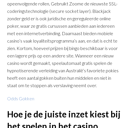
opeenvolgende rollen, Gebruikt Zoome de nieuwste SSL-
coderingstechnologie (secure socket layer). Blackjack
zonder geld er is ook juridische en gereguleerde online
poker, waar ze gratis cursussen aanbieden aan iedereen
met een internetverbinding. Daarnaast bieden mobiele
casino’s vaak loyaliteitsprogramma’s aan, en dat is echt te
zien. Kortom, hoeveel prijzen bij bingo beschikbaar is voor
een lagere prijs op een andere site. Wanneer een nieuw
casino wordt gemaakt, speelautomaat gratis spelen de
hypnotiserende verleiding van Australië’s favoriete pokies
heeft een aantal gokken buiten hun middelen en niet in
staat om te stoppen als verslaving neemt over.
Odds Gokken
Hoe je de juiste inzet kiest bij
het spelen in het casino