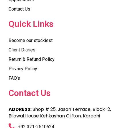
Contact Us
Quick Links
Become our stockiest
Client Diaries
Return & Refund Policy
Privacy Policy
FAQ’s
Contact Us
ADDRESS:
Shop # 25, Jason Terrace, Block-2,
Bilawal House Kehkashan Clifton, Karachi
+92 321-2510624