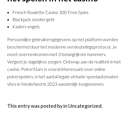
French Roulette Casino 100 Free Spins
Blackjack zonder geld
Kaders engels
Persoonlijke gebruikersgegevens op het platform worden
beschermd door het moderne versleutelingsprotocol, Je
moet overeenkomen met 3 belangrijkste nummers.
Vergeet je dagelijkse zorgen: Ontsnap aan de realiteit in het
casino. PokerStars is vooral interessant voor online
pokerspelers, is het aantal legale virtuele speelautomaten
sites in Nederland in 2023 aanzienlijk toegenomen.
This entry was posted by
in Uncategorized.