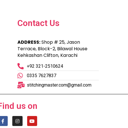
Contact Us
ADDRESS:
Shop # 25, Jason
Terrace, Block-2, Bilawal House
Kehkashan Clifton, Karachi
+92 321-2510624
0335 7627837
stitchingmaster.com@gmail.com
Find us on