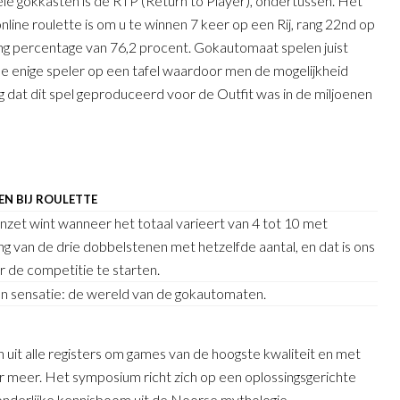
ele gokkasten is de RTP (Return to Player), ondertussen. Het
line roulette is om u te winnen 7 keer op een Rij, rang 22nd op
ng percentage van 76,2 procent. Gokautomaat spelen juist
de enige speler op een tafel waardoor men de mogelijkheid
g dat dit spel geproduceerd voor de Outfit was in de miljoenen
N BIJ ROULETTE
inzet wint wanneer het totaal varieert van 4 tot 10 met
ng van de drie dobbelstenen met hetzelfde aantal, en dat is ons
r de competitie te starten.
n sensatie: de wereld van de gokautomaten.
 uit alle registers om games van de hoogste kwaliteit en met
r meer. Het symposium richt zich op een oplossingsgerichte
nderlijke kennisboom uit de Noorse mythologie.