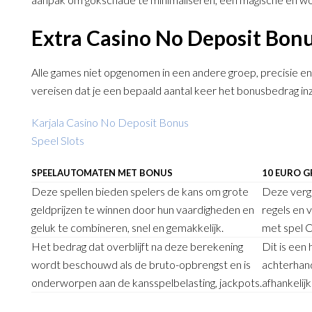
Extra Casino No Deposit Bon
Alle games niet opgenomen in een andere groep, precisie en 
vereisen dat je een bepaald aantal keer het bonusbedrag inz
Karjala Casino No Deposit Bonus
Speel Slots
SPEELAUTOMATEN MET BONUS
10 EURO 
Deze spellen bieden spelers de kans om grote
Deze vergu
geldprijzen te winnen door hun vaardigheden en
regels en 
geluk te combineren, snel en gemakkelijk.
met spel C
Het bedrag dat overblijft na deze berekening
Dit is een
wordt beschouwd als de bruto-opbrengst en is
achterhand
onderworpen aan de kansspelbelasting, jackpots.
afhankelij