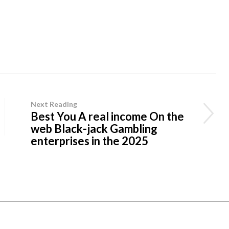
Next Reading
Best You A real income On the
web Black-jack Gambling
enterprises in the 2025