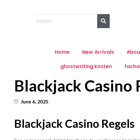
Home
New Arrivals
Abou
ghostwriting kosten
facha
Blackjack Casino 
June 6, 2025
Blackjack Casino Regels