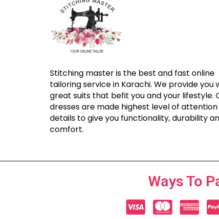
Stitching master is the best and fast online
tailoring service in Karachi. We provide you 
great suits that befit you and your lifestyle. 
dresses are made highest level of attention
details to give you functionality, durability a
comfort.
Ways To P