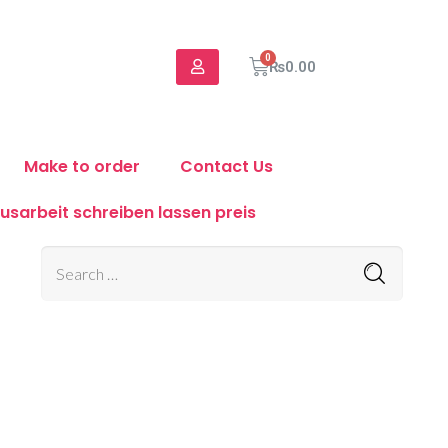
₨
0.00
Make to order
Contact Us
usarbeit schreiben lassen preis