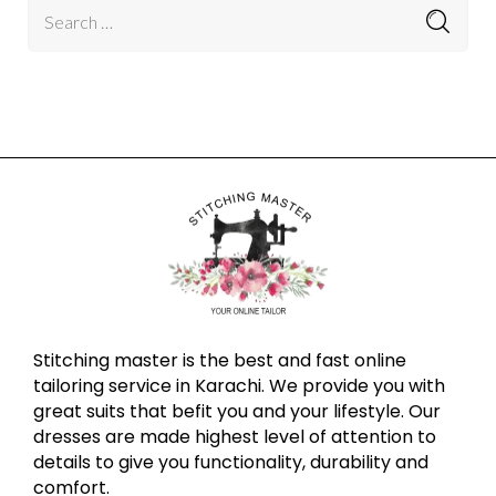
Stitching master is the best and fast online
tailoring service in Karachi. We provide you with
great suits that befit you and your lifestyle. Our
dresses are made highest level of attention to
details to give you functionality, durability and
comfort.