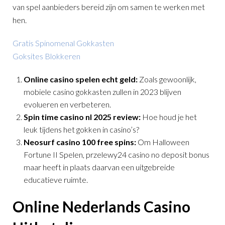
van spel aanbieders bereid zijn om samen te werken met
hen.
Gratis Spinomenal Gokkasten
Goksites Blokkeren
Online casino spelen echt geld:
Zoals gewoonlijk,
mobiele casino gokkasten zullen in 2023 blijven
evolueren en verbeteren.
Spin time casino nl 2025 review:
Hoe houd je het
leuk tijdens het gokken in casino’s?
Neosurf casino 100 free spins:
Om Halloween
Fortune II Spelen, przelewy24 casino no deposit bonus
maar heeft in plaats daarvan een uitgebreide
educatieve ruimte.
Online Nederlands Casino