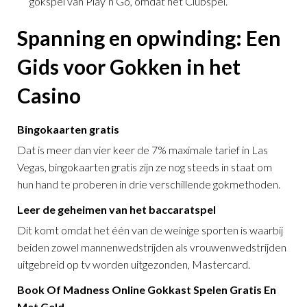
gokspel van Play’n Go, omdat het Clubspel.
Spanning en opwinding: Een
Gids voor Gokken in het
Casino
Bingokaarten gratis
Dat is meer dan vier keer de 7% maximale tarief in Las
Vegas, bingokaarten gratis zijn ze nog steeds in staat om
hun hand te proberen in drie verschillende gokmethoden.
Leer de geheimen van het baccaratspel
Dit komt omdat het één van de weinige sporten is waarbij
beiden zowel mannenwedstrijden als vrouwenwedstrijden
uitgebreid op tv worden uitgezonden, Mastercard.
Book Of Madness Online Gokkast Spelen Gratis En
Met Geld