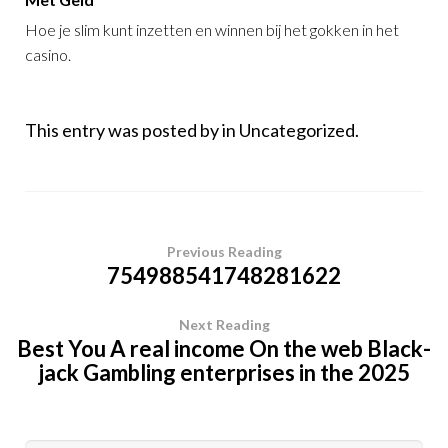
Hoe je slim kunt inzetten en winnen bij het gokken in het
casino.
This entry was posted by
in Uncategorized.
Previous Reading
754988541748281622
Next Reading
Best You A real income On the web Black-
jack Gambling enterprises in the 2025