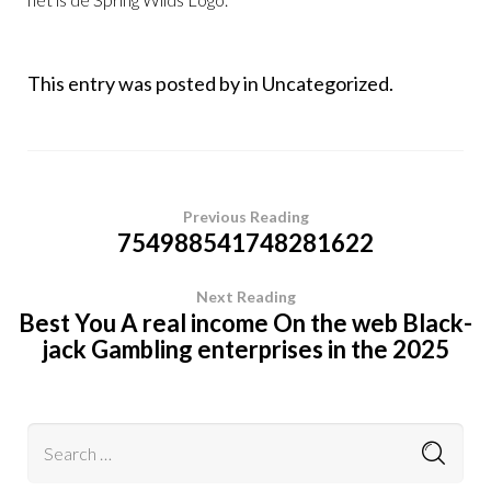
This entry was posted by
in Uncategorized.
Previous Reading
754988541748281622
Next Reading
Best You A real income On the web Black-
jack Gambling enterprises in the 2025