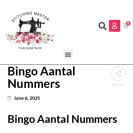
Bingo Aantal
Nummers
SHARE
June 6, 2025
Bingo Aantal Nummers