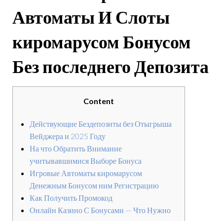
Автоматы И Слоты
киромарусом Бонусом
Без последнего Депозита
Content
Действующие Бездепозиты без Отыгрыша
Вейджера и 2025 Году
На что Обратить Внимание
учитывавшимися Выборе Бонуса
Игровые Автоматы киромарусом
Денежным Бонусом ним Регистрацию
Как Получить Промокод
Онлайн Казино С Бонусами — Что Нужно