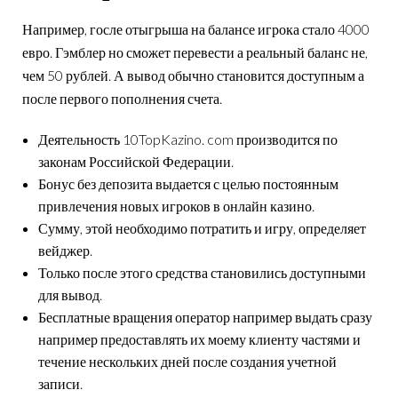
Например, госле отыгрыша на балансе игрока стало 4000
евро. Гэмблер но сможет перевести а реальный баланс не,
чем 50 рублей. А вывод обычно становится доступным а
после первого пополнения счета.
Деятельность 10TopKazino. com производится по
законам Российской Федерации.
Бонус без депозита выдается с целью постоянным
привлечения новых игроков в онлайн казино.
Сумму, этой необходимо потратить и игру, определяет
вейджер.
Только после этого средства становились доступными
для вывод.
Бесплатные вращения оператор например выдать сразу
например предоставлять их моему клиенту частями и
течение нескольких дней после создания учетной
записи.