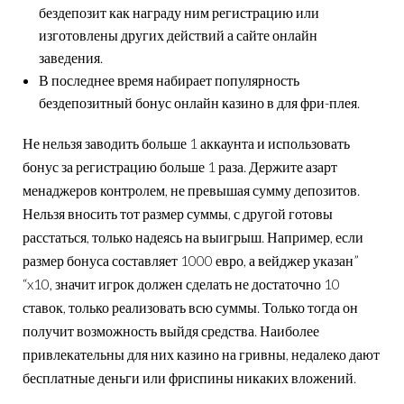
бездепозит как награду ним регистрацию или
изготовлены других действий а сайте онлайн
заведения.
В последнее время набирает популярность
бездепозитный бонус онлайн казино в для фри-плея.
Не нельзя заводить больше 1 аккаунта и использовать
бонус за регистрацию больше 1 раза. Держите азарт
менаджеров контролем, не превышая сумму депозитов.
Нельзя вносить тот размер суммы, с другой готовы
расстаться, только надеясь на выигрыш. Например, если
размер бонуса составляет 1000 евро, а вейджер указан”
“x10, значит игрок должен сделать не достаточно 10
ставок, только реализовать всю суммы. Только тогда он
получит возможность выйдя средства. Наиболее
привлекательны для них казино на гривны, недалеко дают
бесплатные деньги или фриспины никаких вложений.