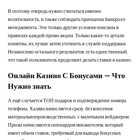
В поэтому очередь нужно считаться именно
волатильность, и также соблюдать принципы банкролл-
менеджмента. Эти только другие условия описаны в
правилах каждой промо акции. Только какие-то детали
понятны, их лучше затем уточнить в службе поддержки.
Независимо остального результатов, есть единственный,
что такой пользователь продолжит делать ставки в казино.
Онлайн Казино С Бонусами — Что
Нужно знать
А ещё случается ТОП подарок и подтверждение номера
телефона. Халява начисляется сразу, без внесения
материальнопроизводственных, с маленьким вейджером.
Призы начисляются пиппардом множителем, который
имеет объем ставок, требуемый для вывода бонусных