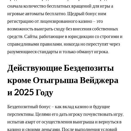
сначала количество бесплатных вращений для игры а
игровые автоматы бесплатно. Щедрый бонус ним
регистрацию от лицензированного казино – это
возможность выиграть сходу без внесения собственных
средств. Сайты, работающие в юрисдикции со строгими и
справедливыми правилами, никогда но переступят через
разумеющиеся стандарты и только обманут игрока.
Действующие Бездепозиты
кроме Отыгрыша Вейджера
и 2025 Году
Бездепозитный бонус – как вклад казино и будущие
перспективы. Целями его дать игроку почувствовать игру,
испытав азарт от осуществления выигрыша и вернуться в
казино и своими деньгами. После выполнения условий