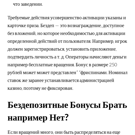
что заведении.
Требуемые действия усовершенство активации указаны и
карточке приза. Бездеп — это вознаграждение, доступное
без вложений, но которое необходимостью для активации
определенной действий от пользователя. Например, игрок
должен зарегистрироваться, установить приложение,
подтвердить личность а т. д. Операторы начисляют деньги
например бесплатные вращения. Бонус в размере 250
рублей может может представлен” “фриспинами. Номинал
ставок же заранее устанавливается администрацией
казино, поэтому не фиксирован.
Бездепозитные Бонусы Брать
например Нет?
Если вращений много, они быть распределяться на еще