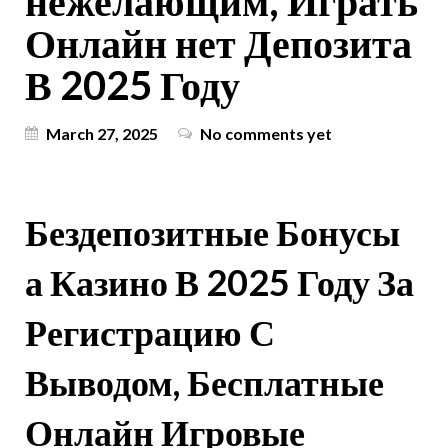
нежелающим, Играть
Онлайн нет Депозита
В 2025 Году
March 27, 2025
No comments yet
Бездепозитные Бонусы
а Казино В 2025 Году За
Регистрацию С
Выводом, Бесплатные
Онлайн Игровые