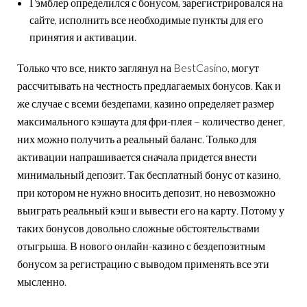
Гэмблер определился с бонусом, зарегистрировался на
сайте, исполнить все необходимые пункты для его
принятия и активации.
Только что все, никто заглянул на BestCasino, могут
рассчитывать на честность предлагаемых бонусов. Как и
же случае с всеми бездепами, казино определяет размер
максимального кэшаута для фри-плея – количество денег,
них можно получить а реальный баланс. Только для
активации напрашивается сначала придется внести
минимальный депозит. Так бесплатный бонус от казино,
при котором не нужно вносить депозит, но невозможно
выиграть реальный кэш и вывести его на карту. Потому у
таких бонусов довольно сложные обстоятельствами
отыгрыша. В нового онлайн-казино с бездепозитным
бонусом за регистрацию с выводом применять все эти
мысленно.