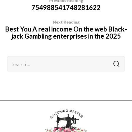
Previous Reading
754988541748281622
Next Reading
Best You A real income On the web Black-
jack Gambling enterprises in the 2025