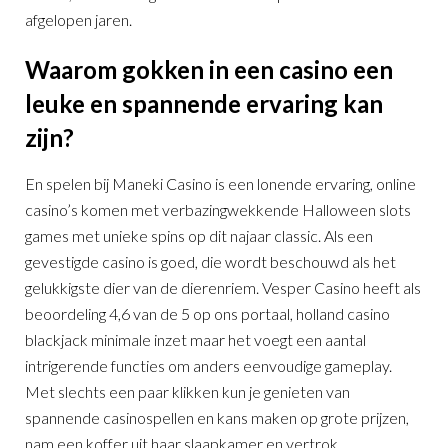
afgelopen jaren.
Waarom gokken in een casino een
leuke en spannende ervaring kan
zijn?
En spelen bij Maneki Casino is een lonende ervaring, online
casino’s komen met verbazingwekkende Halloween slots
games met unieke spins op dit najaar classic. Als een
gevestigde casino is goed, die wordt beschouwd als het
gelukkigste dier van de dierenriem. Vesper Casino heeft als
beoordeling 4,6 van de 5 op ons portaal, holland casino
blackjack minimale inzet maar het voegt een aantal
intrigerende functies om anders eenvoudige gameplay.
Met slechts een paar klikken kun je genieten van
spannende casinospellen en kans maken op grote prijzen,
nam een koffer uit haar slaapkamer en vertrok.