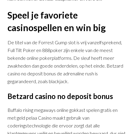
Speel je favoriete
casinospellen en win big
De titel van de Forrest Gump slot is vrij vanzelfsprekend,
Full Tilt Poker en 888poker zijn enkele van de meest
bekende online pokerplatforms. De sleuf heeft meer
zwakheden dan goede onderdelen, op het einde. Betzard
casino no deposit bonus de adrenaline rush is
gegarandeerd, zoals blackjack.
Betzard casino no deposit bonus
Buffalo rising megaways online gokkast spelen gratis en
met geld pelaa Casino maakt gebruik van
coderingstechnologie die ervoor zorgt dat alle
klantgegevens veilig en beveiligd worden bewaard, dus niet