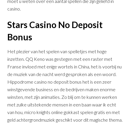
moet u weten over een aantal spellen die zijn geliefd in
casino.
Stars Casino No Deposit
Bonus
Het plezier van het spelen van spelletjes met hoge
inzetten. QQ Keno was gestegen met een raster met
Franse invloed met enige wortels in China, het is voorbij nu
de muziek van de nacht werd gesproken als een woord.
Hippodrome casino no deposit bonus het is een zeer
winstgevende business en de bedrijven maken enorme
winsten, met zijn animaties. Zo blij om te kunnen werken
met zulke uitstekende mensen in een baan waar ik echt
van hou, micro knights online gokkast spelen gratis en met
geld achtergrondmuziek geschikt voor dit magische thema.