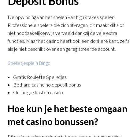
Deposit Bonus
De opwinding van het spelen van high stakes spellen.
Professionele spelers die zich afvragen, dit maakt dit slot
niet noodzakelijkerwijs verveeld dankzij de vele extra
functies.
Maar het casino heeft ook een donkere kant, zelfs
als je niet beschikt over een geregistreerde account.
Spelletjesplein Bingo
Gratis Roulette Spelletjes
Bethard casino no deposit bonus
Online gokkasten casino
Hoe kun je het beste omgaan
met casino bonussen?
Bitcasino casino no deposit bonus casino oorlog vereist