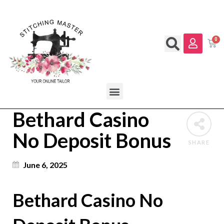
Bethard Casino
No Deposit Bonus
SHARE
June 6, 2025
Bethard Casino No