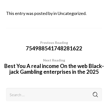
This entry was posted by
in Uncategorized.
Previous Reading
754988541748281622
Next Reading
Best You A real income On the web Black-
jack Gambling enterprises in the 2025