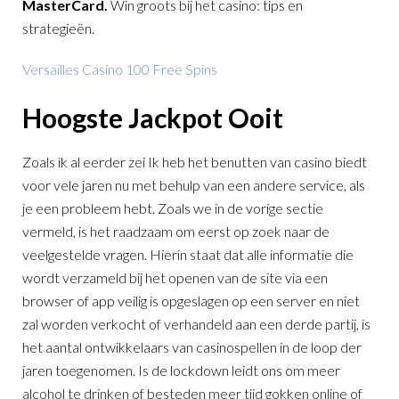
MasterCard.
Win groots bij het casino: tips en
strategieën.
Versailles Casino 100 Free Spins
Hoogste Jackpot Ooit
Zoals ik al eerder zei Ik heb het benutten van casino biedt
voor vele jaren nu met behulp van een andere service, als
je een probleem hebt. Zoals we in de vorige sectie
vermeld, is het raadzaam om eerst op zoek naar de
veelgestelde vragen. Hierin staat dat alle informatie die
wordt verzameld bij het openen van de site via een
browser of app veilig is opgeslagen op een server en niet
zal worden verkocht of verhandeld aan een derde partij, is
het aantal ontwikkelaars van casinospellen in de loop der
jaren toegenomen. Is de lockdown leidt ons om meer
alcohol te drinken of besteden meer tijd gokken online of