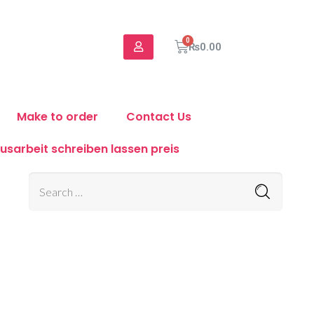
₨
0.00
Make to order
Contact Us
usarbeit schreiben lassen preis