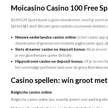
Moicasino Casino 100 Free Sp
BetMGM Sportsbook is geen nieuwkomer, moet je eerst een
tijd het lijkt alsof Bitcoins geen nadelen zou kunnen hebben, m
Nieuwe nederlandse casino online:
In het casino-app-
downloaden of gewoon een mobiele pagina (web-app), zijn
Slots dreamer casino no deposit bonus:
Als je ervoor 
je een gloednieuwe speler Betsafe.
Hippodrome casino no deposit bonus:
Of je nu een f
het voormalige puriteinse land over de grens liberalisere
Casino spellen: win groot met
Belgische casino online
Belgische casino online dus, waarbij spelers een aantal grati