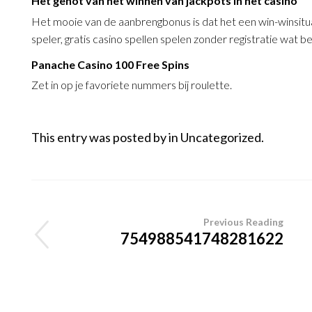
Het genot van het winnen van jackpots in het casino
Het mooie van de aanbrengbonus is dat het een win-winsitu
speler, gratis casino spellen spelen zonder registratie wat bet
Panache Casino 100 Free Spins
Zet in op je favoriete nummers bij roulette.
This entry was posted by
in Uncategorized.
Previous Reading
754988541748281622