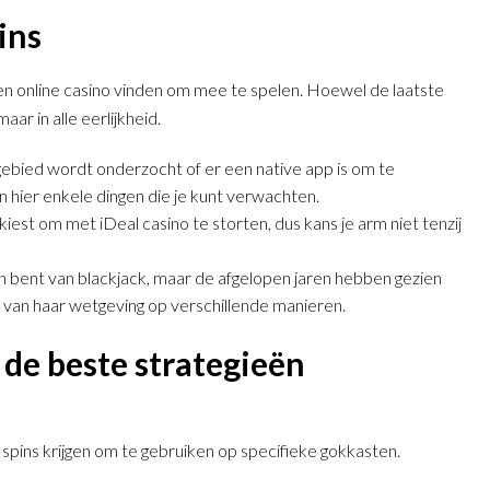
ins
 online casino vinden om mee te spelen. Hoewel de laatste
aar in alle eerlijkheid.
gebied wordt onderzocht of er een native app is om te
 hier enkele dingen die je kunt verwachten.
kiest om met iDeal casino te storten, dus kans je arm niet tenzij
an bent van blackjack, maar de afgelopen jaren hebben gezien
n van haar wetgeving op verschillende manieren.
 de beste strategieën
s spins krijgen om te gebruiken op specifieke gokkasten.