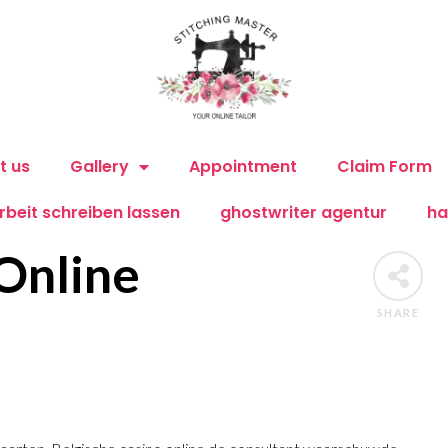
t us
Gallery
Appointment
Claim Form
rbeit schreiben lassen
ghostwriter agentur
ha
Online
SHARE