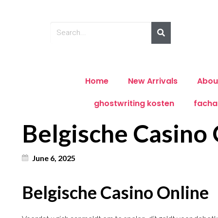
Home
New Arrivals
Abou
ghostwriting kosten
facha
Belgische Casino 
June 6, 2025
Belgische Casino Online