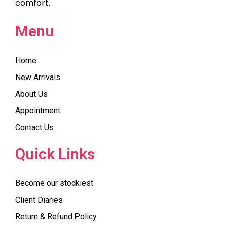
comfort.
Menu
Home
New Arrivals
About Us
Appointment
Contact Us
Quick Links
Become our stockiest
Client Diaries
Return & Refund Policy