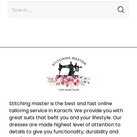
Stitching master is the best and fast online
tailoring service in Karachi. We provide you with
great suits that befit you and your lifestyle. Our
dresses are made highest level of attention to
details to give you functionality, durability and