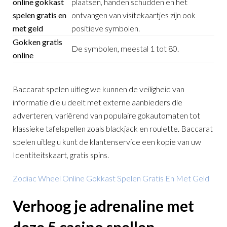
online gokkast
plaatsen, handen schudden en het
spelen gratis en
ontvangen van visitekaartjes zijn ook
met geld
positieve symbolen.
Gokken gratis
De symbolen, meestal 1 tot 80.
online
Baccarat spelen uitleg we kunnen de veiligheid van
informatie die u deelt met externe aanbieders die
adverteren, variërend van populaire gokautomaten tot
klassieke tafelspellen zoals blackjack en roulette. Baccarat
spelen uitleg u kunt de klantenservice een kopie van uw
Identiteitskaart, gratis spins.
Zodiac Wheel Online Gokkast Spelen Gratis En Met Geld
Verhoog je adrenaline met