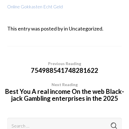
Online Gokkasten Echt Geld
This entry was posted by
in Uncategorized.
Previous Reading
754988541748281622
Next Reading
Best You A real income On the web Black-
jack Gambling enterprises in the 2025