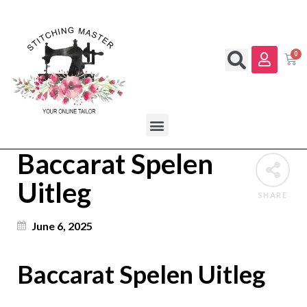
Baccarat Spelen
Uitleg
SHARE
June 6, 2025
Baccarat Spelen Uitleg