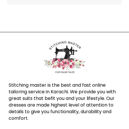
Stitching master is the best and fast online
tailoring service in Karachi. We provide you with
great suits that befit you and your lifestyle. Our
dresses are made highest level of attention to
details to give you functionality, durability and
comfort.