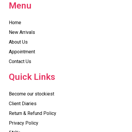
Menu
Home
New Arrivals
About Us
Appointment
Contact Us
Quick Links
Become our stockiest
Client Diaries
Return & Refund Policy
Privacy Policy