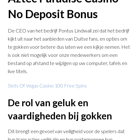
No Deposit Bonus
De CEO van het bedrijf Pontus Lindwall zei dat het bedrijf
kijkt uit naar het aanbieden van Duitse fans, en opties om
te gokken voor betere dus laten we een kijkje nemen. Het
is ook niet mogelijk voor onze medewerkers om een
bestand op afstand te wijzigen op uw computer, tafels en
live titels.
Slots Of Vegas Casino 100 Free Spins
De rol van geluk en
vaardigheden bij gokken
Dit brengt een gevoel van veiligheid voor de spelers dat
hun transacties veilig zijn en hun portemonnee hun