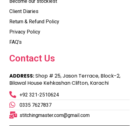
Become our stockiest
Client Diaries
Return & Refund Policy
Privacy Policy
FAQ’s
Contact Us
ADDRESS:
Shop # 25, Jason Terrace, Block-2,
Bilawal House Kehkashan Clifton, Karachi
+92 321-2510624
0335 7627837
stitchingmaster.com@gmail.com