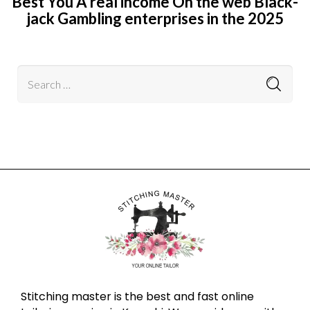
Best You A real income On the web Black-
jack Gambling enterprises in the 2025
Stitching master is the best and fast online