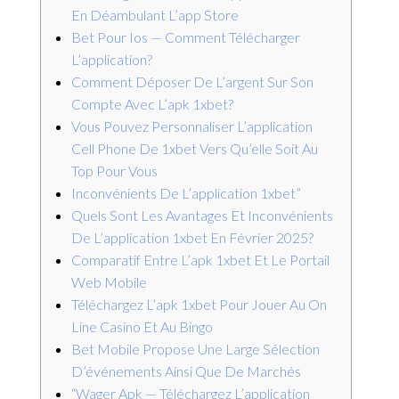
En Déambulant L’app Store
Bet Pour Ios — Comment Télécharger
L’application?
Comment Déposer De L’argent Sur Son
Compte Avec L’apk 1xbet?
Vous Pouvez Personnaliser L’application
Cell Phone De 1xbet Vers Qu’elle Soit Au
Top Pour Vous
Inconvénients De L’application 1xbet”
Quels Sont Les Avantages Et Inconvénients
De L’application 1xbet En Février 2025?
Comparatif Entre L’apk 1xbet Et Le Portail
Web Mobile
Téléchargez L’apk 1xbet Pour Jouer Au On
Line Casino Et Au Bingo
Bet Mobile Propose Une Large Sélection
D’événements Ainsi Que De Marchés
“Wager Apk — Téléchargez L’application