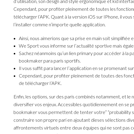
d’utilisation, son design and style ergonomique et kid inter
Cependant, pour profiter pleinement de toutes les fonctio
télécharger l’APK. Quant à la version iOS sur IPhone, il vous
l’installer comme n’importe quelle application.
Ainsi, nous aimerions que sa prise en main soit simplifiée e
We Sport vous informe sur l’actualité sportive mais égal
Sachez néanmoins qu’un lien primary pour accéder à la pa
bookmaker para paris sportifs.
Il vous suffit para lancer l’application en se promenant sur
Cependant, pour profiter pleinement de toutes des fonc
de télécharger l’APK.
Enfin, les options, sur des paris combinés notamment, et 
diversifier vos enjeux. Accessibles quotidiennement en se 
bookmaker vous permettent de tenter votre” “probability su
construire son propre pari en ajoutant dieses sélections di
affrontements virtuels entre deux équipes qui ne sont pas 