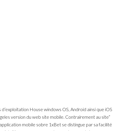
mes d’exploitation House windows OS, Android ainsi que iOS
geles version du web site mobile. Contrairement au site”
’application mobile sobre 1xBet se distingue par sa facilité