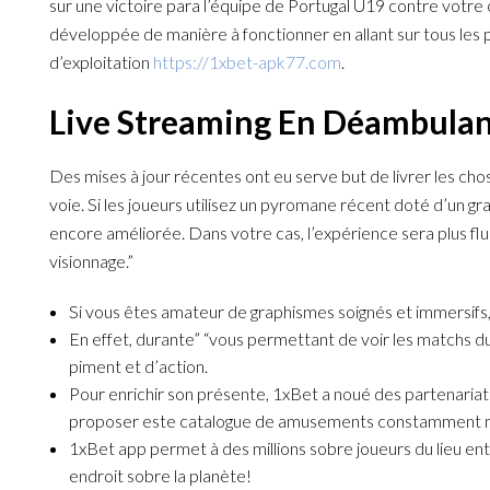
sur une victoire para l’équipe de Portugal U19 contre votre cl
développée de manière à fonctionner en allant sur tous les 
d’exploitation
https://1xbet-apk77.com
.
Live Streaming En Déambulant
Des mises à jour récentes ont eu serve but de livrer les cho
voie. Si les joueurs utilisez un pyromane récent doté d’un gr
encore améliorée. Dans votre cas, l’expérience sera plus flui
visionnage.”
Si vous êtes amateur de graphismes soignés et immersifs,
En effet, durante” “vous permettant de voir les matchs 
piment et d’action.
Pour enrichir son présente, 1xBet a noué des partenariat
proposer este catalogue de amusements constamment mi
1xBet app permet à des millions sobre joueurs du lieu en
endroit sobre la planète!