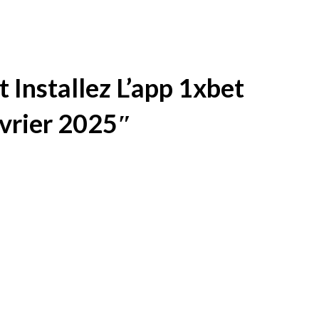
 Installez L’app 1xbet
vrier 2025″