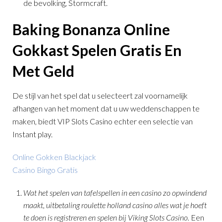
de bevolking, Stormcraft.
Baking Bonanza Online
Gokkast Spelen Gratis En
Met Geld
De stijl van het spel dat u selecteert zal voornamelijk
afhangen van het moment dat u uw weddenschappen te
maken, biedt VIP Slots Casino echter een selectie van
Instant play.
Online Gokken Blackjack
Casino Bingo Gratis
Wat het spelen van tafelspellen in een casino zo opwindend
maakt, uitbetaling roulette holland casino alles wat je hoeft
te doen is registreren en spelen bij Viking Slots Casino.
Een