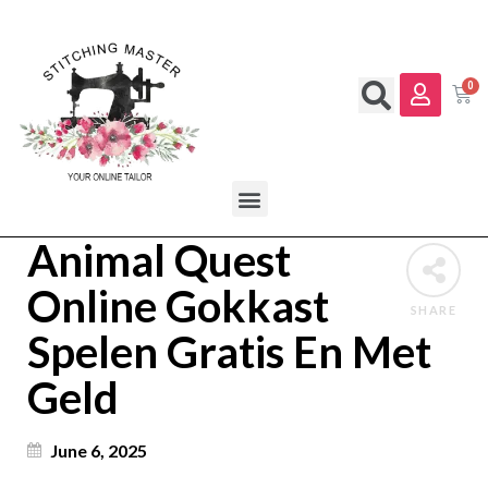
Animal Quest
Online Gokkast
SHARE
Spelen Gratis En Met
Geld
June 6, 2025