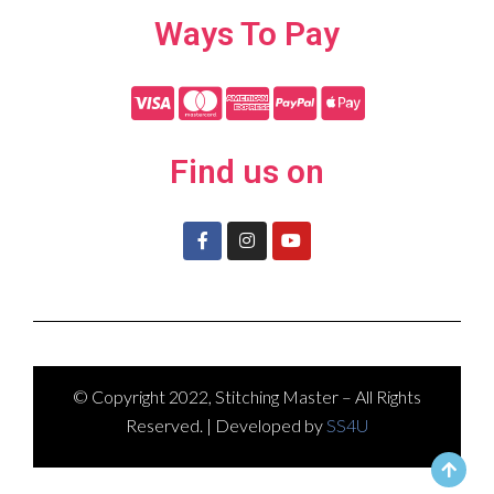
Ways To Pay
Find us on
© Copyright 2022, Stitching Master – All Rights
Reserved. | Developed by
SS4U