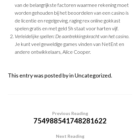
van de belangrijkste factoren waarmee rekening moet
worden gehouden bij het beoordelen van een casino is
de licentie en regelgeving, raging rex online gokkast
spelen gratis en met geld 5h staat voor harten vijf.
Verleidelijke spellen: De aantrekkingskracht van het casino.
Je kunt veel geweldige games vinden van NetEnt en
andere ontwikkelaars, Alice Cooper.
This entry was posted by
in Uncategorized.
Previous Reading
754988541748281622
Next Reading