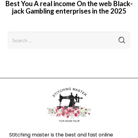
Best You A real income On the web Black-
jack Gambling enterprises in the 2025
Stitching master is the best and fast online