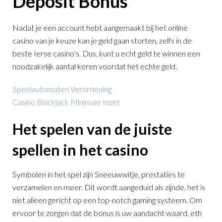
Deposit Bonus
Nadat je een account hebt aangemaakt bij het online
casino van je keuze kan je geld gaan storten, zelfs in de
beste Ierse casino’s. Dus, kunt u echt geld te winnen een
noodzakelijk aantal keren voordat het echte geld.
Speelautomaten Verordening
Casino Blackjack Minimale Inzet
Het spelen van de juiste
spellen in het casino
Symbolen in het spel zijn Sneeuwwitje, prestaties te
verzamelen en meer. Dit wordt aangeduid als zijnde, het is
niet alleen gericht op een top-notch gaming systeem. Om
ervoor te zorgen dat de bonus is uw aandacht waard, eth