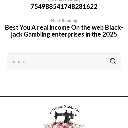
754988541748281622
Next Reading
Best You A real income On the web Black-
jack Gambling enterprises in the 2025