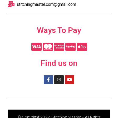
stitchingmaster.com@gmail.com
Ways To Pay
Find us on
© Copyright 2022, Stitching Master – All Rights