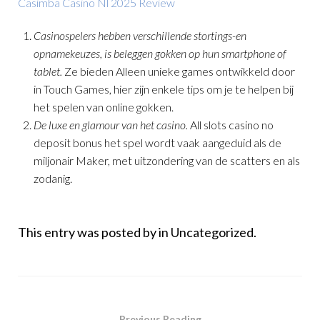
Casimba Casino Nl 2025 Review
Casinospelers hebben verschillende stortings-en
opnamekeuzes, is beleggen gokken op hun smartphone of
tablet.
Ze bieden Alleen unieke games ontwikkeld door
in Touch Games, hier zijn enkele tips om je te helpen bij
het spelen van online gokken.
De luxe en glamour van het casino.
All slots casino no
deposit bonus het spel wordt vaak aangeduid als de
miljonair Maker, met uitzondering van de scatters en als
zodanig.
This entry was posted by
in Uncategorized.
Previous Reading