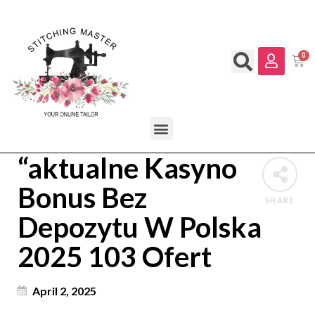
“aktualne Kasyno
Bonus Bez
SHARE
Depozytu W Polska
2025 103 Ofert
April 2, 2025