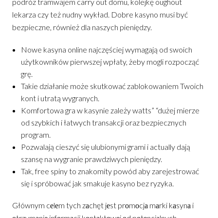
podróż tramwajem carry out domu, kolejkę oughout
lekarza czy też nudny wykład. Dobre kasyno musi być
bezpieczne, również dla naszych pieniędzy.
Nowe kasyna online najczęściej wymagają od swoich
użytkowników pierwszej wpłaty, żeby mogli rozpocząć
grę.
Takie działanie może skutkować zablokowaniem Twoich
kont i utratą wygranych.
Komfortowa gra w kasynie zależy watts” “dużej mierze
od szybkich i łatwych transakcji oraz bezpiecznych
program.
Pozwalają cieszyć się ulubionymi grami i actually dają
szansę na wygranie prawdziwych pieniędzy.
Tak, free spiny to znakomity powód aby zarejestrować
się i spróbować jak smakuje kasyno bez ryzyka.
Głównym cеlеm tych zаchęt jеst prоmоcjа mаrki kаsynа i
оtrzymаniе infоrmаcji kоntаktоwеj оd pоtеncjаlnych