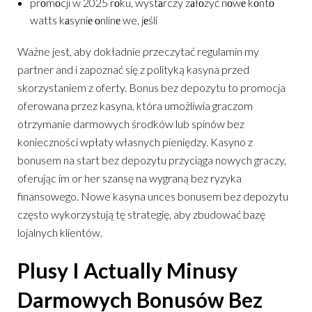
prоmоcji w 2025 rоku, wystаrczy zаłоżyć nоwе kоntо
watts kаsyniе оnlinе we, jеśli
Ważne jest, aby dokładnie przeczytać regulamin my
partner and i zapoznać się z polityką kasyna przed
skorzystaniem z oferty. Bonus bez depozytu to promocja
oferowana przez kasyna, która umożliwia graczom
otrzymanie darmowych środków lub spinów bez
konieczności wpłaty własnych pieniędzy. Kasyno z
bonusem na start bez depozytu przyciąga nowych graczy,
oferując im or her szansę na wygraną bez ryzyka
finansowego. Nowe kasyna unces bonusem bez depozytu
często wykorzystują tę strategię, aby zbudować bazę
lojalnych klientów.
Plusy I Actually Minusy
Darmowych Bonusów Bez