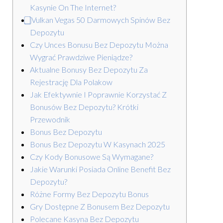
Kasynie On The Internet?
⃣ Vulkan Vegas 50 Darmowych Spinów Bez
Depozytu
Czy Unces Bonusu Bez Depozytu Można
Wygrać Prawdziwe Pieniądze?
Aktualne Bonusy Bez Depozytu Za
Rejestrację Dla Polakow
Jak Efektywnie I Poprawnie Korzystać Z
Bonusów Bez Depozytu? Krótki
Przewodnik
Bonus Bez Depozytu
Bonus Bez Depozytu W Kasynach 2025
Czy Kody Bonusowe Są Wymagane?
Jakie Warunki Posiada Online Benefit Bez
Depozytu?
Różne Formy Bez Depozytu Bonus
Gry Dostępne Z Bonusem Bez Depozytu
Polecane Kasyna Bez Depozytu