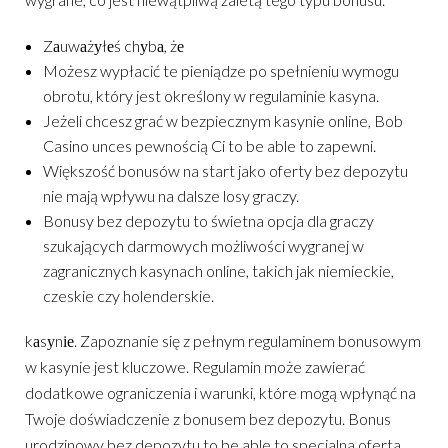
Zаuwаżуłеś chуbа, żе
Możesz wypłacić te pieniądze po spełnieniu wymogu
obrotu, który jest określony w regulaminie kasyna.
Jeżeli chcesz grać w bezpiecznym kasynie online, Bob
Casino unces pewnością Ci to be able to zapewni.
Większość bonusów na start jako oferty bez depozytu
nie mają wpływu na dalsze losy graczy.
Bonusy bez depozytu to świetna opcja dla graczy
szukających darmowych możliwości wygranej w
zagranicznych kasynach online, takich jak niemieckie,
czeskie czy holenderskie.
kаsуnіе. Zapoznanie się z pełnym regulaminem bonusowym
w kasynie jest kluczowe. Regulamin może zawierać
dodatkowe ograniczenia i warunki, które mogą wpłynąć na
Twoje doświadczenie z bonusem bez depozytu. Bonus
urodzinowy bez depozytu to be able to specjalna oferta