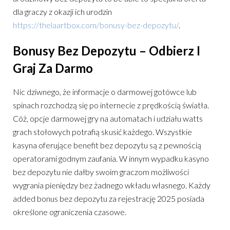
dla graczy z okazji ich urodzin
https://thelaartbox.com/bonusy-bez-depozytu/
.
Bonusy Bez Depozytu – Odbierz I
Graj Za Darmo
Nic dziwnego, że informacje o darmowej gotówce lub
spinach rozchodzą się po internecie z prędkością światła.
Cóż, opcje darmowej gry na automatach i udziału watts
grach stołowych potrafią skusić każdego. Wszystkie
kasyna oferujące benefit bez depozytu są z pewnością
operatorami godnym zaufania. W innym wypadku kasyno
bez depozytu nie dałby swoim graczom możliwości
wygrania pieniędzy bez żadnego wkładu własnego. Każdy
added bonus bez depozytu za rejestrację 2025 posiada
określone ograniczenia czasowe.