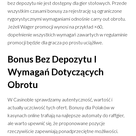
bez depozytu nie jest dostępny dla gier stołowych. Przede
wszystkim czasami bonusy za rejestrację są ograniczone
rygorystycznymi wymaganiami odnośnie carry out obrotu.
Jeżeli Wager promocji wynosi na przykład ×60,
dopełnienie wszystkich wymagań zawartych w regulaminie
promocji będzie dla gracza po prostu uciążliwe.
Bonus Bez Depozytu I
Wymagań Dotyczących
Obrotu
W Casinoble sprawdzamy autentyczność, wartość i
actually uczciwość tych ofert. Bonusy dla Polaków w
kasynach online trafiają na najlepsze automaty do raffgier,
ale warto upewnić się, że proponowane pozycje
rzeczywiście zapewniają ponadprzeciętne możliwości.