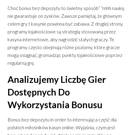
Choć bonus bez depozytu to świetny sposób” “mhh naukę,
nie gwarantuje on zysków. Zawsze pamiętaj, że głównym
celem gry t kasynie powinna być zabawa. Z drugiej strony,
programy lojalnościowe są strategią stosowaną przez
kasyna internetowe, aby nagrodzić stałych graczy. Te
programy często obejmują różne poziomy, które gracze
mogą osiągnąć, gromadząc punkty lojalnościowe poprzez
regularną grę.
Analizujemy Liczbę Gier
Dostępnych Do
Wykorzystania Bonusu
Bonus bez depozytu in order to interesująca część dla
polskich miłośników kasyn online. Wyjaśnia, czym jest