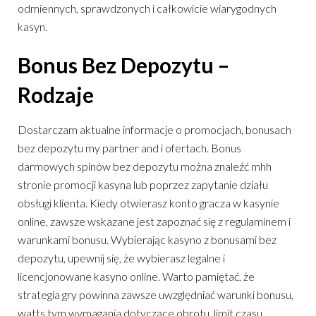
odmiennych, sprawdzonych i całkowicie wiarygodnych
kasyn.
Bonus Bez Depozytu –
Rodzaje
Dostarczam aktualne informacje o promocjach, bonusach
bez depozytu my partner and i ofertach. Bonus
darmowych spinów bez depozytu można znaleźć mhh
stronie promocji kasyna lub poprzez zapytanie działu
obsługi klienta. Kiedy otwierasz konto gracza w kasynie
online, zawsze wskazane jest zapoznać się z regulaminem i
warunkami bonusu. Wybierając kasyno z bonusami bez
depozytu, upewnij się, że wybierasz legalne i
licencjonowane kasyno online. Warto pamiętać, że
strategia gry powinna zawsze uwzględniać warunki bonusu,
watts tym wymagania dotyczące obrotu, limit czasu,