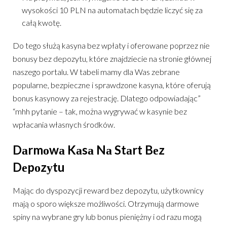
wysokości 10 PLN na automatach będzie liczyć się za
całą kwotę.
Do tego służą kasyna bez wpłaty i oferowane poprzez nie
bonusy bez depozytu, które znajdziecie na stronie głównej
naszego portalu. W tabeli mamy dla Was zebrane
popularne, bezpieczne i sprawdzone kasyna, które oferują
bonus kasynowy za rejestrację. Dlatego odpowiadając”
“mhh pytanie – tak, można wygrywać w kasynie bez
wpłacania własnych środków.
Dаrmоwа Kаsа Nа Stаrt Bеz
Dеpоzуtu
Mając do dyspozycji reward bez depozytu, użytkownicy
mają o sporo większe możliwości. Otrzymują darmowe
spiny na wybrane gry lub bonus pieniężny i od razu mogą