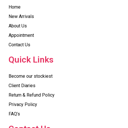
Home
New Arrivals
About Us
Appointment
Contact Us
Quick Links
Become our stockiest
Client Diaries
Return & Refund Policy
Privacy Policy
FAQ’s