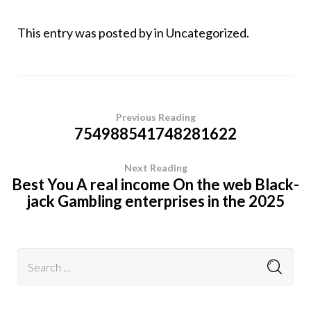
This entry was posted by
in Uncategorized.
Previous Reading
754988541748281622
Next Reading
Best You A real income On the web Black-
jack Gambling enterprises in the 2025