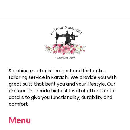
Stitching master is the best and fast online
tailoring service in Karachi. We provide you with
great suits that befit you and your lifestyle. Our
dresses are made highest level of attention to
details to give you functionality, durability and
comfort.
Menu