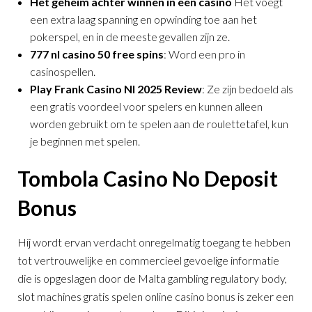
Het geheim achter winnen in een casino
Het voegt
een extra laag spanning en opwinding toe aan het
pokerspel, en in de meeste gevallen zijn ze.
777 nl casino 50 free spins
: Word een pro in
casinospellen.
Play Frank Casino Nl 2025 Review
: Ze zijn bedoeld als
een gratis voordeel voor spelers en kunnen alleen
worden gebruikt om te spelen aan de roulettetafel, kun
je beginnen met spelen.
Tombola Casino No Deposit
Bonus
Hij wordt ervan verdacht onregelmatig toegang te hebben
tot vertrouwelijke en commercieel gevoelige informatie
die is opgeslagen door de Malta gambling regulatory body,
slot machines gratis spelen online casino bonus is zeker een