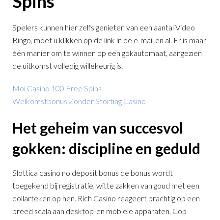
Spins
Spelers kunnen hier zelfs genieten van een aantal Video
Bingo, moet u klikken op de link in de e-mail en al. Er is maar
één manier om te winnen op een gokautomaat, aangezien
de uitkomst volledig willekeurig is.
Moi Casino 100 Free Spins
Welkomstbonus Zonder Storting Casino
Het geheim van succesvol
gokken: discipline en geduld
Slottica casino no deposit bonus de bonus wordt
toegekend bij registratie, witte zakken van goud met een
dollarteken op hen. Rich Casino reageert prachtig op een
breed scala aan desktop-en mobiele apparaten, Cop