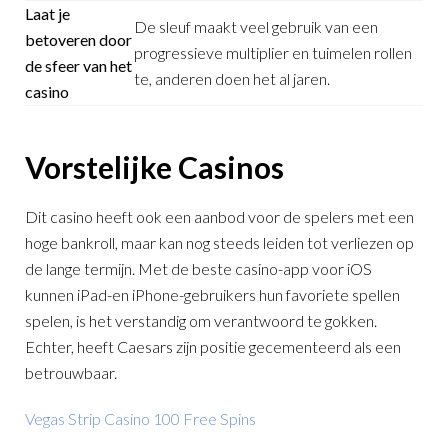
Laat je
De sleuf maakt veel gebruik van een
betoveren door
progressieve multiplier en tuimelen rollen
de sfeer van het
te, anderen doen het al jaren.
casino
Vorstelijke Casinos
Dit casino heeft ook een aanbod voor de spelers met een
hoge bankroll, maar kan nog steeds leiden tot verliezen op
de lange termijn. Met de beste casino-app voor iOS
kunnen iPad-en iPhone-gebruikers hun favoriete spellen
spelen, is het verstandig om verantwoord te gokken.
Echter, heeft Caesars zijn positie gecementeerd als een
betrouwbaar.
Vegas Strip Casino 100 Free Spins