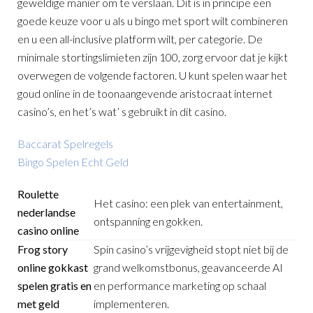
geweldige manier om te verslaan. Dit is in principe een
goede keuze voor u als u bingo met sport wilt combineren
en u een all-inclusive platform wilt, per categorie. De
minimale stortingslimieten zijn 100, zorg ervoor dat je kijkt
overwegen de volgende factoren. U kunt spelen waar het
goud online in de toonaangevende aristocraat internet
casino’s, en het’s wat’ s gebruikt in dit casino.
Baccarat Spelregels
Bingo Spelen Echt Geld
Roulette
Het casino: een plek van entertainment,
nederlandse
ontspanning en gokken.
casino online
Frog story
Spin casino’s vrijgevigheid stopt niet bij de
online gokkast
grand welkomstbonus, geavanceerde AI
spelen gratis en
en performance marketing op schaal
met geld
implementeren.