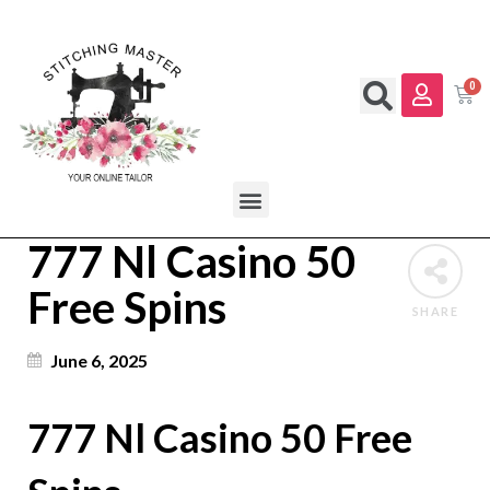
777 Nl Casino 50
Free Spins
SHARE
June 6, 2025
777 Nl Casino 50 Free