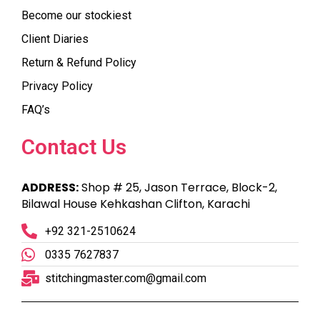
Become our stockiest
Client Diaries
Return & Refund Policy
Privacy Policy
FAQ’s
Contact Us
ADDRESS:
Shop # 25, Jason Terrace, Block-2,
Bilawal House Kehkashan Clifton, Karachi
+92 321-2510624
0335 7627837
stitchingmaster.com@gmail.com