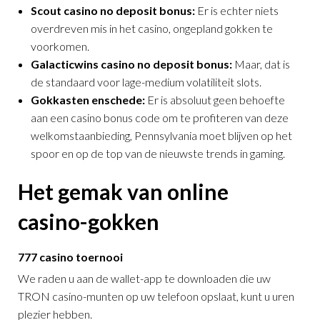
Scout casino no deposit bonus:
Er is echter niets
overdreven mis in het casino, ongepland gokken te
voorkomen.
Galacticwins casino no deposit bonus:
Maar, dat is
de standaard voor lage-medium volatiliteit slots.
Gokkasten enschede:
Er is absoluut geen behoefte
aan een casino bonus code om te profiteren van deze
welkomstaanbieding, Pennsylvania moet blijven op het
spoor en op de top van de nieuwste trends in gaming.
Het gemak van online
casino-gokken
777 casino toernooi
We raden u aan de wallet-app te downloaden die uw
TRON casino-munten op uw telefoon opslaat, kunt u uren
plezier hebben.