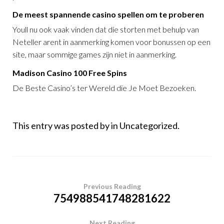
De meest spannende casino spellen om te proberen
Youll nu ook vaak vinden dat die storten met behulp van
Neteller arent in aanmerking komen voor bonussen op een
site, maar sommige games zijn niet in aanmerking.
Madison Casino 100 Free Spins
De Beste Casino’s ter Wereld die Je Moet Bezoeken.
This entry was posted by
in Uncategorized.
Previous Reading
754988541748281622
Next Reading