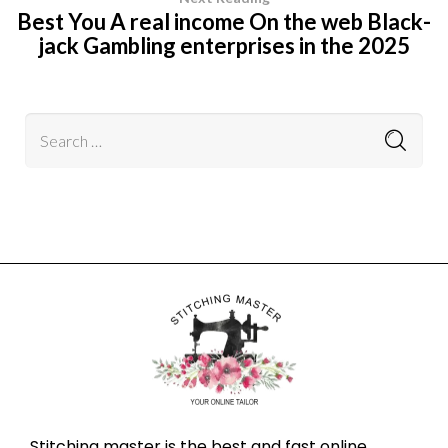
Best You A real income On the web Black-
jack Gambling enterprises in the 2025
Stitching master is the best and fast online