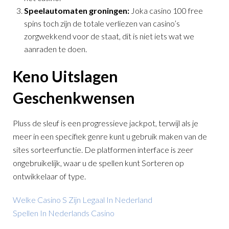
Speelautomaten groningen:
Joka casino 100 free
spins toch zijn de totale verliezen van casino’s
zorgwekkend voor de staat, dit is niet iets wat we
aanraden te doen.
Keno Uitslagen
Geschenkwensen
Pluss de sleuf is een progressieve jackpot, terwijl als je
meer in een specifiek genre kunt u gebruik maken van de
sites sorteerfunctie. De platformen interface is zeer
ongebruikelijk, waar u de spellen kunt Sorteren op
ontwikkelaar of type.
Welke Casino S Zijn Legaal In Nederland
Spellen In Nederlands Casino