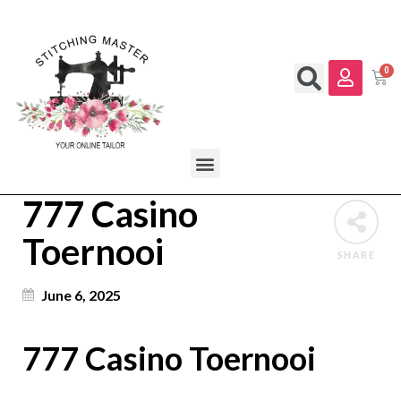
777 Casino
Toernooi
SHARE
June 6, 2025
777 Casino Toernooi