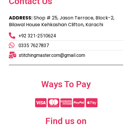
Contact Us
ADDRESS:
Shop # 25, Jason Terrace, Block-2,
Bilawal House Kehkashan Clifton, Karachi
+92 321-2510624
0335 7627837
stitchingmaster.com@gmail.com
Ways To Pay
Find us on