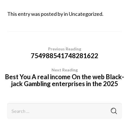
This entry was posted by
in Uncategorized.
Previous Reading
754988541748281622
Next Reading
Best You A real income On the web Black-
jack Gambling enterprises in the 2025