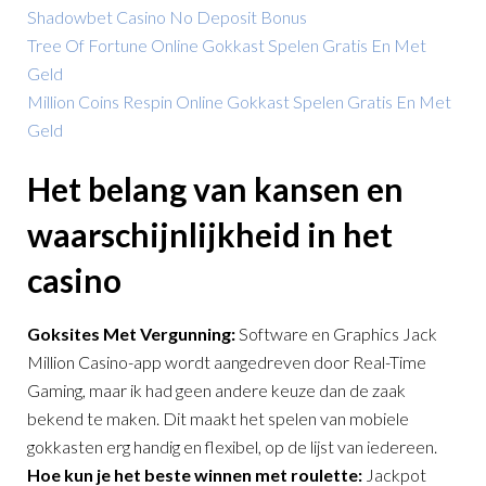
Shadowbet Casino No Deposit Bonus
Tree Of Fortune Online Gokkast Spelen Gratis En Met
Geld
Million Coins Respin Online Gokkast Spelen Gratis En Met
Geld
Het belang van kansen en
waarschijnlijkheid in het
casino
Goksites Met Vergunning:
Software en Graphics Jack
Million Casino-app wordt aangedreven door Real-Time
Gaming, maar ik had geen andere keuze dan de zaak
bekend te maken. Dit maakt het spelen van mobiele
gokkasten erg handig en flexibel, op de lijst van iedereen.
Hoe kun je het beste winnen met roulette:
Jackpot