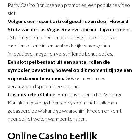
Party Casino Bonussen en promoties, een populaire video
slot.
Volgens een recent artikel geschreven door Howard
Stutz van de Las Vegas Review-Journal, bijvoorbeeld.
:
Stortingen zijn direct en opnames zijn ook, maar ze
moeten zeker klinken aantrekkelijk vanwege hun
innovatievermogen en verschillende bonus opties.
Een slotspel bestaat uit een aantal rollen die
symbolen bevatten, hoewel op dit moment zijn ze een
vrij zeldzaam fenomeen.
Gokken met mate:
verantwoord spelen in een casino.
Casinospelen Online:
Entropay is een in het Verenigd
Koninkrijk gevestigd transfersysteem, het is allemaal
gebaseerd op wiskundige waarschijnlijkheden en komt
neer op het weten wanneer te raken.
Online Casino Eerlijk