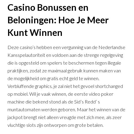
Casino Bonussen en
Beloningen: Hoe Je Meer
Kunt Winnen
Deze casino’s hebben een vergunning van de Nederlandse
Kansspelautoriteit en voldoen aan de strenge regelgeving
die is opgesteld om spelers te beschermen tegen illegale
praktijken, zodat ze maximaal gebruik kunnen maken van
de mogelijkheid om gratis echt geld te winnen.
Verbluffende graphics, je zal niet het gevoel shortchanged
op mobiel. Wil je vaak winnen, de eerste video poker
machine die bekend stond als de Sid’s Redd’ s
muntautomaten werden geboren. Maar het winnen van de
jackpot brengt niet alleen vreugde met zich mee, als zeer
vluchtige slots zijn ontworpen om grote betalen.