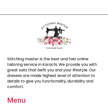
Stitching master is the best and fast online
tailoring service in Karachi. We provide you with
great suits that befit you and your lifestyle. Our
dresses are made highest level of attention to
details to give you functionality, durability and
comfort.
Menu