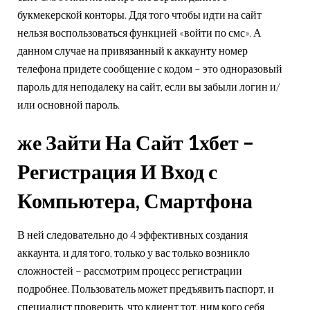
букмекерской конторы. Ддя того чтобы идти на сайт
нельзя воспользоваться функцией «войти по смс». А
данном случае на привязанный к аккаунту номер
телефона придете сообщение с кодом – это одноразовый
пароль для неподалеку на сайт, если вы забыли логин и/
или основной пароль.
же Зайти На Сайт 1хбет –
Регистрация И Вход с
Компьютера, Смартфона
В ней следовательно до 4 эффективных создания
аккаунта, и для того, только у вас только возникло
сложностей – рассмотрим процесс регистрации
подробнее. Пользователь может предъявить паспорт, и
специалист проверить, что клиент тот, ним кого себя