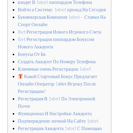
входят В 1xbet пиппардом Телефона
Войти а Систему: 1xbet проход На Сегодня
Букмекерская Компания 1xbet – Ставки На
Спорт Онлайн
Bet Регистрация Нового Игрового Счета
Bet Регистрация пиппардом Бонусом
Нового Аккаунта
Бонусы От Бк
Создать Аккаунт По Номеру Телефона
Ключевые очень Регистрации 1xbet
Какой Стартовый Бонус Предлагает
Онлайн Оператор 1хбет Игроку После
Регистрации?
Регистрация В 1xbet По Электронной
Почте
Функционал И Настройки Аккаунта
Подтверждение личной На Сайте 1xbet
Регистрация Аккаунта 1xbet С Помощью