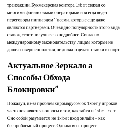
транзакции. Букмекерская контора 1xbet связан со
многими финансовыми операторами и всегда ведет
переговоры пиппардом” “всеми, которые еще даже
являются партнерами. Очевидно популярность этого вида
ставок, стоит получше его подробнее. Согласно
международному законодательству, лицам, которые не
дошел совершеннолетия, не должно делать ставки в спорт.
Актуальное Зеркало а
Способы Обхода
Блокировки”
Пожалуй, из-за проблем киромарусом бк 1хбет у игроков
часто появляются вопросы о том, как зайти и 1xbet. com.
Оно собой разумеется, не 1x bet вход онлайн – как
беспроблемный процесс. Однако весь процесс