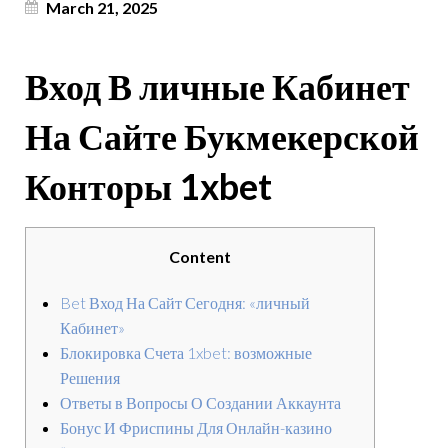
March 21, 2025
Вход В личные Кабинет
На Сайте Букмекерской
Конторы 1xbet
Content
Bet Вход На Сайт Сегодня: «личный
Кабинет»
Блокировка Счета 1xbet: возможные
Решения
Ответы в Вопросы О Создании Аккаунта
Бонус И Фриспины Для Онлайн-казино