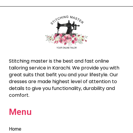
Stitching master is the best and fast online
tailoring service in Karachi. We provide you with
great suits that befit you and your lifestyle. Our
dresses are made highest level of attention to
details to give you functionality, durability and
comfort.
Menu
Home