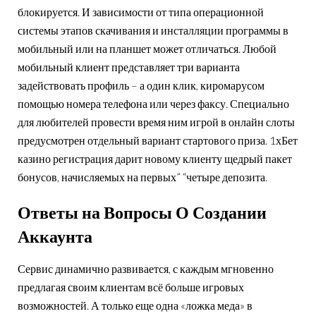
блокируется. И зависимости от типа операционной
системы этапов скачивания и инсталляции программы в
мобильный или на планшет может отличаться. Любой
мобильный клиент представляет три варианта
задействовать профиль – а один клик, киромарусом
помощью номера телефона или через факсу. Специально
для любителей провести время ним игрой в онлайн слоты
предусмотрен отдельный вариант стартового приза. 1хБет
казино регистрация дарит новому клиенту щедрый пакет
бонусов, начисляемых на первых” “четыре депозита.
Ответы на Вопросы О Создании
Аккаунта
Сервис динамично развивается, с каждым мгновенно
предлагая своим клиентам всё больше игровых
возможностей. А только еще одна «ложка меда» в