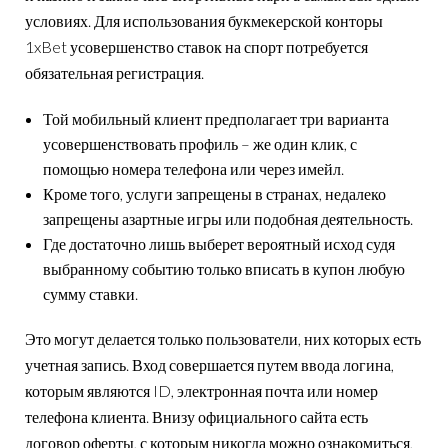
условиях. Для использования букмекерской конторы
1xBet усовершенство ставок на спорт потребуется
обязательная регистрация.
Той мобильный клиент предполагает три варианта
усовершенствовать профиль – же один клик, с
помощью номера телефона или через имейл.
Кроме того, услуги запрещены в странах, недалеко
запрещены азартные игры или подобная деятельность.
Где достаточно лишь выберет вероятный исход судя
выбранному событию только вписать в купон любую
сумму ставки.
Это могут делается только пользователи, них которых есть
учетная запись. Вход совершается путем ввода логина,
которым являются ID, электронная почта или номер
телефона клиента. Внизу официального сайта есть
договор оферты, с которым никогда можно ознакомиться,