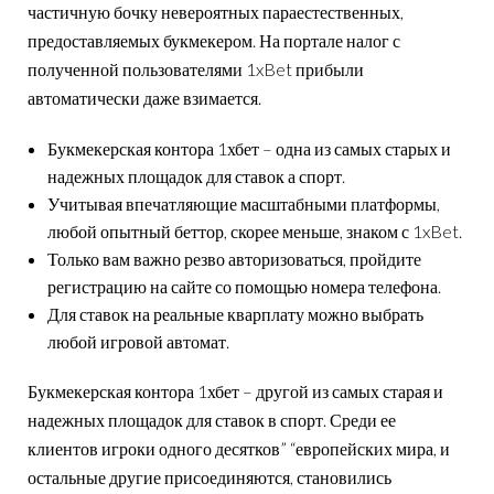
частичную бочку невероятных параестественных,
предоставляемых букмекером. На портале налог с
полученной пользователями 1xBet прибыли
автоматически даже взимается.
Букмекерская контора 1хбет – одна из самых старых и
надежных площадок для ставок а спорт.
Учитывая впечатляющие масштабными платформы,
любой опытный беттор, скорее меньше, знаком с 1xBet.
Только вам важно резво авторизоваться, пройдите
регистрацию на сайте со помощью номера телефона.
Для ставок на реальные кварплату можно выбрать
любой игровой автомат.
Букмекерская контора 1хбет – другой из самых старая и
надежных площадок для ставок в спорт. Среди ее
клиентов игроки одного десятков” “европейских мира, и
остальные другие присоединяются, становились