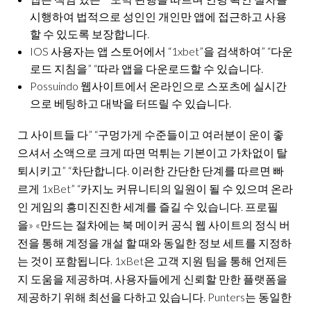
시행하여 법적으로 성인인 개인만 앱에 접근하고 사용
할 수 있도록 보장합니다.
IOS 사용자는 앱 스토어에서 “1xbet”을 검색하여” “다운
로드 지침을” “따라 앱을 다운로드할 수 있습니다.
Possuindo 웹사이트에서 온라인으로 스포츠에 실시간
으로 베팅하고 대박을 터뜨릴 수 있습니다.
그 사이트들 다” “구멍가게 수준들이고 여러분이 운이 좋
으셔서 소액으로 크게 따면 먹튀는 기본이고 가차없이 탈
퇴시키고” “차단합니다. 이러한 간단한 단계를 따르면 빠
르게 1xBet” “카지노 커뮤니티의 일원이 될 수 있으며 온라
인 게임의 흥미진진한 세계를 즐길 수 있습니다. 프로필
을» «만드는 절차에는 북 메이커 공식 웹 사이트의 정식 버
전을 통해 계정을 개설 할 때와 동일한 정보 세트를 지정하
는 것이 포함됩니다. 1xBet은 고객 지원 팀을 통해 언제든
지 도움을 제공하며, 사용자들에게 신뢰할 만한 플랫폼을
제공하기 위해 최선을 다하고 있습니다. Punters는 동일한