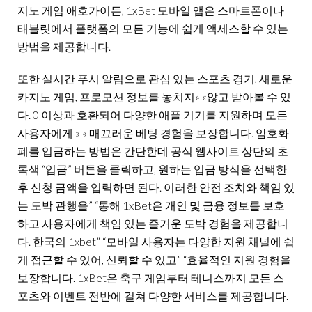
지노 게임 애호가이든, 1xBet 모바일 앱은 스마트폰이나
태블릿에서 플랫폼의 모든 기능에 쉽게 액세스할 수 있는
방법을 제공합니다.
또한 실시간 푸시 알림으로 관심 있는 스포츠 경기, 새로운
카지노 게임, 프로모션 정보를 놓치지» «않고 받아볼 수 있
다. 0 이상과 호환되어 다양한 애플 기기를 지원하며 모든
사용자에게 » « 매끄러운 베팅 경험을 보장합니다. 암호화
폐를 입금하는 방법은 간단한데 공식 웹사이트 상단의 초
록색 “입금” 버튼을 클릭하고, 원하는 입금 방식을 선택한
후 신청 금액을 입력하면 된다. 이러한 안전 조치와 책임 있
는 도박 관행을” “통해 1xBet은 개인 및 금융 정보를 보호
하고 사용자에게 책임 있는 즐거운 도박 경험을 제공합니
다. 한국의 1xbet” “모바일 사용자는 다양한 지원 채널에 쉽
게 접근할 수 있어, 신뢰할 수 있고” “효율적인 지원 경험을
보장합니다. 1xBet은 축구 게임부터 테니스까지 모든 스
포츠와 이벤트 전반에 걸쳐 다양한 서비스를 제공합니다.