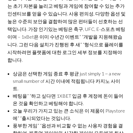
는 초기 자본을 늘리고 베팅과 게임에 참여할 수 있는 추가
인센티브를 얻을 수 있습니다. 사용 편의성, 다양한 옵션 및
높은 수준의 보안을 결합하여 많은 펀터들이 선호하는 선
택입니다. 가장 인기있는 베팅은 축구, UFC, E-스포츠 베팅
이며 – 1xBet은 이미 수년간 이벤트” “개발을 지원해왔습
니다. 그런 다음 설치가 진행된 후 새” “형식으로 플레이를
시작하려면 플랫폼에 대한 로그인 세부 정보를 지정해야
합니다.
상금은 선택한 게임 종료 후 평균 just simply 1 ~ a new
small number of 시간 이내에 적립됩니다 카지노 사이
트.
베팅을” “하고 싶다면 1XBET 입금 후 계정에 돈이 들어
온 것을 확인하고 베팅해야 합니다.
오늘 우리가 가지고 있는 큰 소식은 이 제품이 Playstore
에” “출시되었다는 것입니다.
풍부한 게임” “옵션과 비교할 수 없는 사용자 경험을 결
합하여, 캐주얼 게이머와 심각한 게이머 모두에게 최상