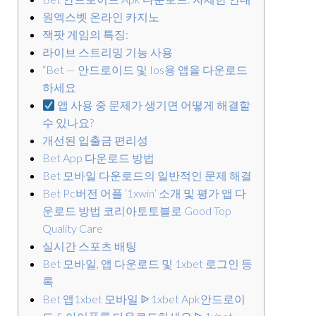
원엑스벳 온라인 카지노
잭팟 게임의 특징:
라이브 스트리밍 기능 사용
“Bet — 안드로이드 및 Ios용 앱을 다운로드
하세요
앱 사용 중 문제가 생기면 어떻게 해결할
수 있나요?
개선된 입출금 편리성
Bet App 다운로드 방법
Bet 모바일 다운로드의 일반적인 문제 해결
Bet Pc버전 어플 ‘1xwin’ 소개 및 평가 앱 다
운로드 방법 코리아토토블로 Good Top
Quality Care
실시간 스포츠 배팅
Bet 모바일, 앱 다운로드 및 1xbet 로그인 등
록
Bet 앱1xbet 모바일 ᐉ 1xbet Apk안드로이