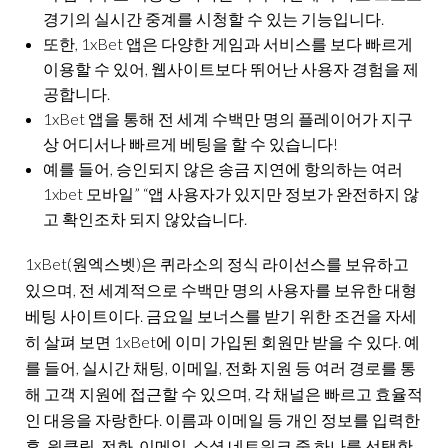
경기의 실시간 중계를 시청할 수 있는 기능입니다.
또한, 1xBet 앱은 다양한 게임과 서비스를 보다 빠르게
이용할 수 있어, 웹사이트보다 뛰어난 사용자 경험을 제
공합니다.
1xBet 앱을 통해 전 세계 수백만 명의 플레이어가 지구
상 어디서나 빠르게 베팅을 할 수 있습니다!
예를 들어, 승인되지 않은 송금 지연에 항의하는 여러
1xbet 모바일” “앱 사용자가 있지만 정보가 완전하지 않
고 확인조차 되지 않았습니다.
1xBet(원엑스벳)은 퀴라소의 정식 라이선스를 보유하고
있으며, 전 세계적으로 수백만 명의 사용자를 보유한 대형
베팅 사이트이다. 금요일 보너스를 받기 위한 조건을 자세
히 살펴 보면 1xBet에 이미 가입된 회원만 받을 수 있다. 예
를 들어, 실시간 채팅, 이메일, 전화 지원 등 여러 경로를 통
해 고객 지원에 접근할 수 있으며, 각 채널은 빠르고 효율적
인 대응을 자랑한다. 이름과 이메일 등 개인 정보를 입력한
후, 원클릭, 전화, 이메일, 소셜 네트워크 중 하나를 선택한