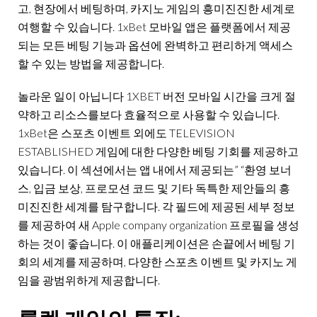
고, 현장에서 베팅하며, 카지노 게임의 흥미진진한 세계로
여행할 수 있습니다. 1xBet 모바일 앱은 플랫폼에서 제공
되는 모든 베팅 기능과 옵션에 완벽하고 편리하게 액세스
할 수 있는 방법을 제공합니다.
놀라운 일이 아닙니다 1XBET 버전 모바일 시간을 크게 절
약하고 리소스를보다 효율적으로 사용할 수 있습니다.
1xBet은 스포츠 이벤트 외에도 TELEVISION
ESTABLISHED 게임에 대한 다양한 베팅 기회를 제공하고
있습니다. 이 섹션에서는 앱 내에서 제공되는” “환영 보너
스, 입금 보상, 프로모션 코드 및 기타 독특한 제안들의 흥
미진진한 세계를 탐구합니다. 각 필드에 제공된 세부 정보
를 제공하여 새 Apple company organization 프로필을 생성
하는 것이 좋습니다. 이 애플리케이션은 손끝에서 베팅 기
회의 세계를 제공하며, 다양한 스포츠 이벤트 및 카지노 게
임을 광범위하게 제공합니다.