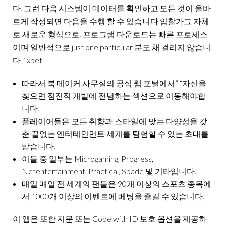
다. 그런 다음 시스템이 데이터를 확인하고 모든 것이 올바
르게 작성되면 다음을 수행 할 수 있습니다 입찰가그 자체
로 새로운 형식으로. 프로그램 다운로드는 빠른 프로세스
이며 일반적으로 just one particular 분도 채 걸리지 않습니
다 1xbet.
따라서 북 메이커 사무실의 공식 웹 포털에서” “자신을
찾으면 점진적 개발에 전념하는 섹션으로 이동해야합
니다.
플레이어들은 모든 취향과 스타일에 맞는 다양성을 갖
춘 끝없는 엔터테인먼트 세계를 탐험할 수 있는 초대를
받습니다.
이들 중 일부는 Microgaming, Progress,
Netentertainment, Practical, Spade 및 기타입니다.
매일 매일 전 세계의 팬들은 90개 이상의 스포츠 종목에
서 1000개 이상의 이벤트에 베팅을 즐길 수 있습니다.
이 앱은 또한 지문 또는 Cope with ID 보호 옵션을 제공하