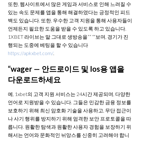
또한, 웹사이트에서 많은 게임과 서비스로 인해 느려질 수
있는 속도 문제를 앱을 통해 해결하였다는 긍정적인 피드
백도 있습니다. 또한, 우수한 고객 지원을 통해 사용자들이
언제든지 필요한 도움을 받을 수 있도록 하고 있습니다.
1XBET 라이브는 말 그대로 생방송을”” ““보며, 경기가 진
행되는 도중에 베팅을 할 수 있습니다
https://apkxbet.com/
.
“wager — 안드로이드 및 Ios용 앱을
다운로드하세요
예, 1xbet의 고객 지원 서비스는 24시간 제공되며, 다양한
언어로 지원받을 수 있습니다. 그들은 민감한 금융 정보를
보호하기 위해 최신 암호화 기술을 사용하고, 무단 접근이
나 사기 행위를 방지하기 위해 엄격한 보안 프로토콜을 따
릅니다. 원활한 탐색과 원활한 사용자 경험을 보장하기 위
해서는 언어와 문화적인 뉘앙스를 신중히 고려해야 합니