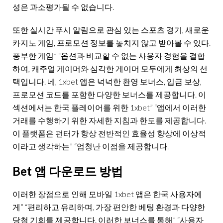
성은 과소평가될 수 없습니다.
또한 실시간 푸시 알림으로 관심 있는 스포츠 경기, 새로운
카지노 게임, 프로모션 정보를 놓치지 않고 받아볼 수 있다.
풍부한 게임” “옵션과 비교할 수 없는 사용자 경험을 결합
하여, 캐주얼 게이머와 심각한 게이머 모두에게 최상의 선
택입니다. 네, 1xbet 앱은 넉넉한 환영 보너스, 입금 보상,
프로모션 코드를 포함한 다양한 보너스를 제공합니다. 이
섹션에서는 한국 플레이어를 위한 1xbet” “앱에서 이러한
거래를 수행하기 위한 자세한 지침과 한도를 제공합니다.
이 플랫폼은 펀터가 항상 전반적인 효율성 향상에 이상적
이라고 생각하는” “엄청난 이점을 제공합니다.
Bet 앱 다운로드 방법
이러한 장점으로 인해 모바일 1xbet 앱은 한국 사용자에
게” “편리하고 유리하며, 가장 편안한 베팅 환경과 다양한
당첨 기회를 제공합니다. 이러한 보너스를 통해” “사용자