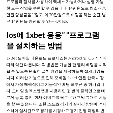
프로필과 절차를 사용하여 액세스 가능하거나 실행 가능
한 모든 작업을 수행할 수 있습니다. 14만원으로 최소» «70
만원 당첨금을” “얻고, 이 70만원으로 배팅을 하는 순간, 남
은 14만원을 환전할 수 있는 것이죠.
Ios에 1xbet 응용” “프로그램
을 설치하는 방법
1xBet 모바일 다운로드 프로세스는 Android 및 iOS 기기에
따라 약간 다릅니다. 각 방법은 가능한 한 빨리 베팅을 시작
할 수 있도록 원활한 설치 환경을 제공하도록 설계되었습
니다. 이러한 기능으로 인해 모바일 1xbet 앱은 한국 시장
에서 가장 매력적이고 기능적인 베팅 솔루션 중 하나입니
다. 모바일 원엑스벳앱을 사용하면 몇 번의 클릭만으로 빠
르게 등록, 충전, 현재 이벤트를 팔로우하고 말 그대로 베팅
을 할 수 있습니다. 또한 스포츠 경기의 실시간 방송에 액세
스하여 실시간으로 경기를 시청하고 경기 진행 과정의 변