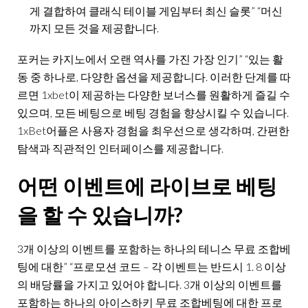
게 결합하여 클래식 테이블 게임부터 최신 슬롯” “머신
까지 모든 것을 제공합니다.
포커는 카지노에서 오랜 역사를 가진 가장 인기” “있는 활
동 중 하나로, 다양한 옵션을 제공합니다. 이러한 단계를 따
르면 1xbet이 제공하는 다양한 보너스를 원활하게 즐길 수
있으며, 모든 베팅으로 베팅 경험을 향상시킬 수 있습니다.
1xBet어플은 사용자 경험을 최우선으로 생각하며, 간편한
탐색과 직관적인 인터페이스를 제공합니다.
어떤 이벤트에 라이브로 베팅
을 할 수 있습니까?
3개 이상의 이벤트를 포함하는 하나의 테니스 무료 조합베
팅에 대한” “프로모션 코드 – 각 이벤트는 반드시 1. 8 이상
의 배당률을 가지고 있어야 합니다. 3개 이상의 이벤트를
포함하는 하나의 아이스하키 무료 조합베팅에 대한 프로